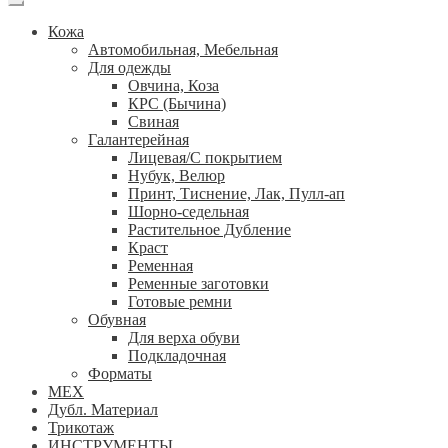
Кожа
Автомобильная, Мебельная
Для одежды
Овчина, Коза
КРС (Бычина)
Свиная
Галантерейная
Лицевая/С покрытием
Нубук, Велюр
Принт, Тиснение, Лак, Пулл-ап
Шорно-седельная
Растительное Дубление
Краст
Ременная
Ременные заготовки
Готовые ремни
Обувная
Для верха обуви
Подкладочная
Форматы
МЕХ
Дубл. Материал
Трикотаж
ИНСТРУМЕНТЫ