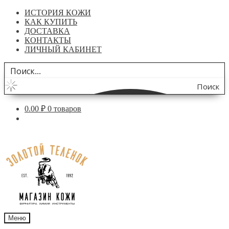
ИСТОРИЯ КОЖИ
КАК КУПИТЬ
ДОСТАВКА
КОНТАКТЫ
ЛИЧНЫЙ КАБИНЕТ
Поиск
по
0.00
₽
0 товаров
сайту
Перейти
Перейти
к
к
навигации
содержимому
Меню