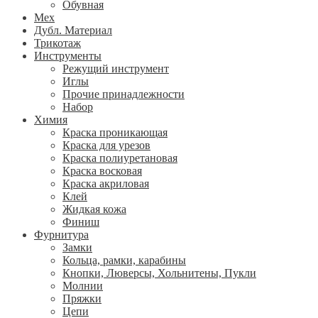
Обувная
Мех
Дубл. Материал
Трикотаж
Инструменты
Режущий инструмент
Иглы
Прочие принадлежности
Набор
Химия
Краска проникающая
Краска для урезов
Краска полиуретановая
Краска восковая
Краска акриловая
Клей
Жидкая кожа
Финиш
Фурнитура
Замки
Кольца, рамки, карабины
Кнопки, Люверсы, Хольнитены, Пукли
Молнии
Пряжки
Цепи