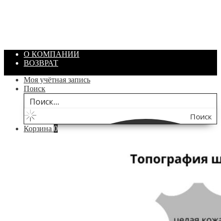
Объем: 40 гр
Цвет: Зеленый
/ шт.
200.00
₽
В корзину
О КОМПАНИИ
ВОЗВРАТ
Моя учётная запись
Поиск
Поиск
Корзина
0
по
сайту