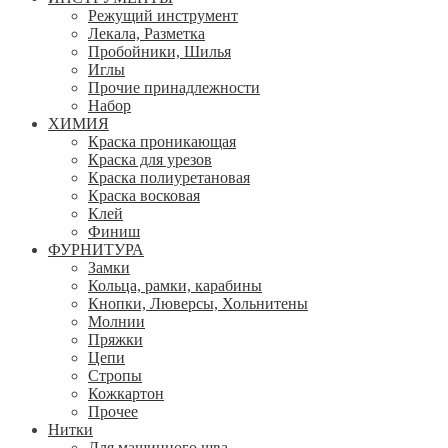
Режущий инструмент
Лекала, Разметка
Пробойники, Шилья
Иглы
Прочие принадлежности
Набор
ХИМИЯ
Краска проникающая
Краска для урезов
Краска полиуретановая
Краска восковая
Клей
Финиш
ФУРНИТУРА
Замки
Кольца, рамки, карабины
Кнопки, Люверсы, Хольнитены
Молнии
Пряжки
Цепи
Стропы
Кожкартон
Прочее
Нитки
Для машинного шва