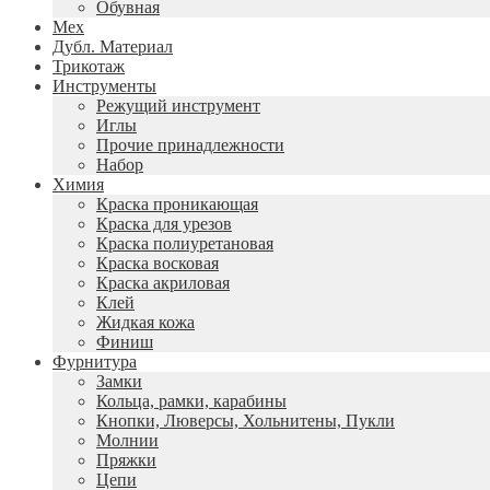
Обувная
Мех
Дубл. Материал
Трикотаж
Инструменты
Режущий инструмент
Иглы
Прочие принадлежности
Набор
Химия
Краска проникающая
Краска для урезов
Краска полиуретановая
Краска восковая
Краска акриловая
Клей
Жидкая кожа
Финиш
Фурнитура
Замки
Кольца, рамки, карабины
Кнопки, Люверсы, Хольнитены, Пукли
Молнии
Пряжки
Цепи