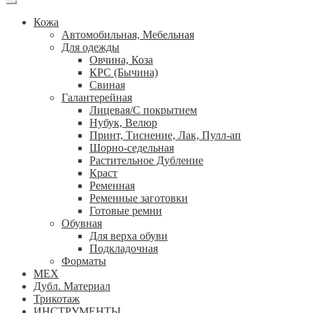
Кожа
Автомобильная, Мебельная
Для одежды
Овчина, Коза
КРС (Бычина)
Свиная
Галантерейная
Лицевая/С покрытием
Нубук, Велюр
Принт, Тиснение, Лак, Пулл-ап
Шорно-седельная
Растительное Дубление
Краст
Ременная
Ременные заготовки
Готовые ремни
Обувная
Для верха обуви
Подкладочная
Форматы
МЕХ
Дубл. Материал
Трикотаж
ИНСТРУМЕНТЫ