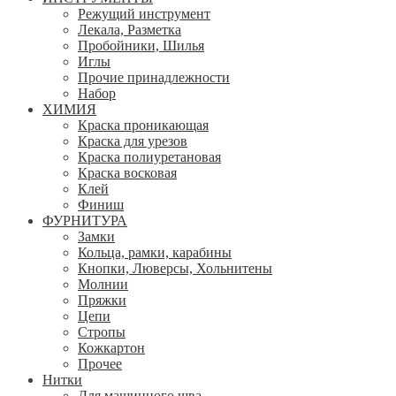
Режущий инструмент
Лекала, Разметка
Пробойники, Шилья
Иглы
Прочие принадлежности
Набор
ХИМИЯ
Краска проникающая
Краска для урезов
Краска полиуретановая
Краска восковая
Клей
Финиш
ФУРНИТУРА
Замки
Кольца, рамки, карабины
Кнопки, Люверсы, Хольнитены
Молнии
Пряжки
Цепи
Стропы
Кожкартон
Прочее
Нитки
Для машинного шва