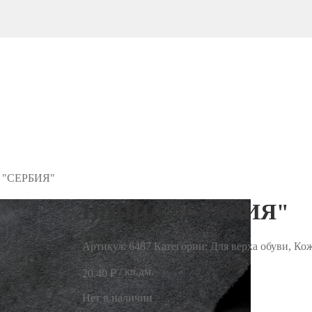
"СЕРБИЯ"
НАППА "СЕРБИЯ"
Артикул:
6487
Категории: Для верха обуви, Ко
/ кв.дм.
20.40
₽
Нет в наличии