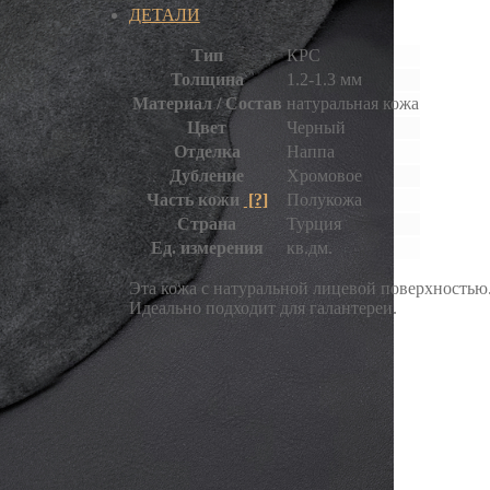
ДЕТАЛИ
Тип
КРС
Толщина
1.2-1.3 мм
Материал / Состав
натуральная кожа
Цвет
Черный
Отделка
Наппа
Дубление
Хромовое
Часть кожи
[?]
Полукожа
Страна
Турция
Ед. измерения
кв.дм.
Эта кожа с натуральной лицевой поверхностью
Идеально подходит для галантереи.