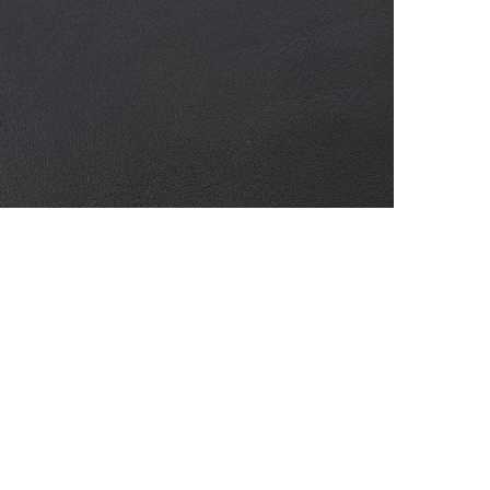
АППРЕТУРА ДЛЯ КОЖИ
APPRETTO SUPER
Артикул: 9134
Тип: ГЛЯНЦЕВАЯ
Объем: 100 мл
Материал / Состав: Вода, воски, самопо
Цвет: Черный
Бренд: "KENDA FARBEN"