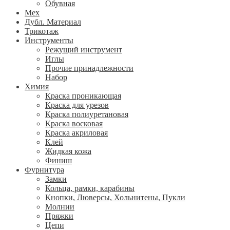
Обувная
Мех
Дубл. Материал
Трикотаж
Инструменты
Режущий инструмент
Иглы
Прочие принадлежности
Набор
Химия
Краска проникающая
Краска для урезов
Краска полиуретановая
Краска восковая
Краска акриловая
Клей
Жидкая кожа
Финиш
Фурнитура
Замки
Кольца, рамки, карабины
Кнопки, Люверсы, Хольнитены, Пукли
Молнии
Пряжки
Цепи