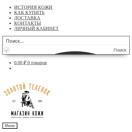
ИСТОРИЯ КОЖИ
КАК КУПИТЬ
ДОСТАВКА
КОНТАКТЫ
ЛИЧНЫЙ КАБИНЕТ
Поиск
по
0.00
₽
0 товаров
сайту
Перейти
Перейти
к
к
навигации
содержимому
Меню