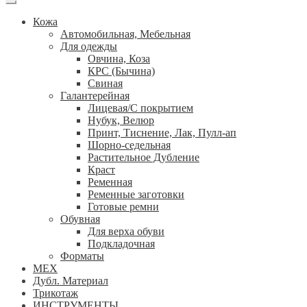
Кожа
Автомобильная, Мебельная
Для одежды
Овчина, Коза
КРС (Бычина)
Свиная
Галантерейная
Лицевая/С покрытием
Нубук, Велюр
Принт, Тиснение, Лак, Пулл-ап
Шорно-седельная
Растительное Дубление
Краст
Ременная
Ременные заготовки
Готовые ремни
Обувная
Для верха обуви
Подкладочная
Форматы
МЕХ
Дубл. Материал
Трикотаж
ИНСТРУМЕНТЫ