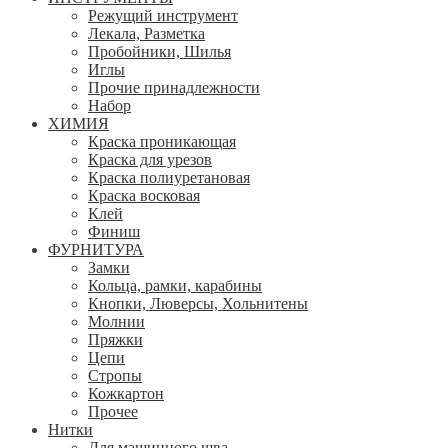
Режущий инструмент
Лекала, Разметка
Пробойники, Шилья
Иглы
Прочие принадлежности
Набор
ХИМИЯ
Краска проникающая
Краска для урезов
Краска полиуретановая
Краска восковая
Клей
Финиш
ФУРНИТУРА
Замки
Кольца, рамки, карабины
Кнопки, Люверсы, Хольнитены
Молнии
Пряжки
Цепи
Стропы
Кожкартон
Прочее
Нитки
Для машинного шва