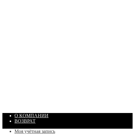
ПАСТА ГОИ
Артикул: 1869
Объем: 40 гр
Цвет: Зеленый
/ шт.
200.00
₽
В корзину
О КОМПАНИИ
ВОЗВРАТ
Моя учётная запись