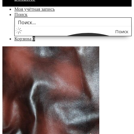
Моя учётная запись
Поиск
Поиск
Корзина
0
по
сайту