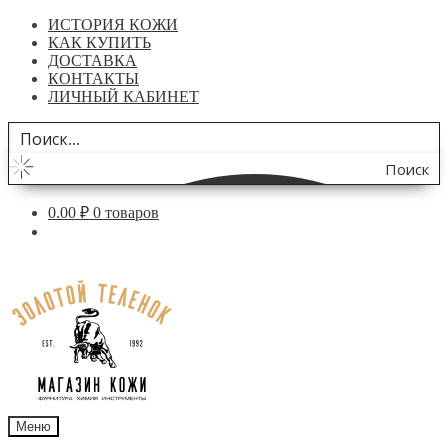
ИСТОРИЯ КОЖИ
КАК КУПИТЬ
ДОСТАВКА
КОНТАКТЫ
ЛИЧНЫЙ КАБИНЕТ
Поиск
по
0.00
₽
0 товаров
сайту
Перейти
Перейти
к
к
навигации
содержимому
Меню