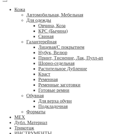
Кожа
Автомобильная, Мебельная
Для одежды
Овчина, Коза
КРС (Бычина)
Свиная
Галантерейная
Лицевая/С покрытием
Нубук, Велюр
Принт, Тиснение, Лак, Пулл-ап
Шорно-седельная
Растительное Дубление
Краст
Ременная
Ременные заготовки
Готовые ремни
Обувная
Для верха обуви
Подкладочная
Форматы
МЕХ
Дубл. Материал
Трикотаж
ИНСТРУМЕНТЫ