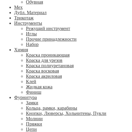
Обувная
Мех
Дубл. Материал
Трикотаж
Инструменты
Режущий инструмент
Иглы
Прочие принадлежности
Набор
Химия
Краска проникающая
Краска для урезов
Краска полиуретановая
Краска восковая
Краска акриловая
Клей
Жидкая кожа
Финиш
Фурнитура
Замки
Кольца, рамки, карабины
Кнопки, Люверсы, Хольнитены, Пукли
Молнии
Пряжки
Цепи