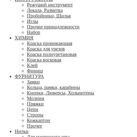
Режущий инструмент
Лекала, Разметка
Пробойники, Шилья
Иглы
Прочие принадлежности
Набор
ХИМИЯ
Краска проникающая
Краска для урезов
Краска полиуретановая
Краска восковая
Клей
Финиш
ФУРНИТУРА
Замки
Кольца, рамки, карабины
Кнопки, Люверсы, Хольнитены
Молнии
Пряжки
Цепи
Стропы
Кожкартон
Прочее
Нитки
Для машинного шва