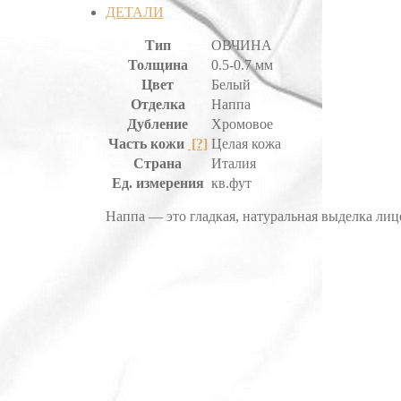
ДЕТАЛИ
Тип
ОВЧИНА
Толщина
0.5-0.7 мм
Цвет
Белый
Отделка
Наппа
Дубление
Хромовое
Часть кожи
[?]
Целая кожа
Страна
Италия
Ед. измерения
кв.фут
Наппа — это гладкая, натуральная выделка ли