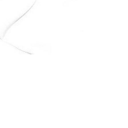
АППРЕТУРА ДЛЯ КОЖИ
APPRETTO MILD
Артикул: 645
Тип: ГЛЯНЦЕВАЯ
Объем: 100 мл
Материал / Состав: Вода, воски, самопо
Цвет: Коричневый
Бренд: "KENDA FARBEN"
Страна: Италия
/ бут.
300.00
₽