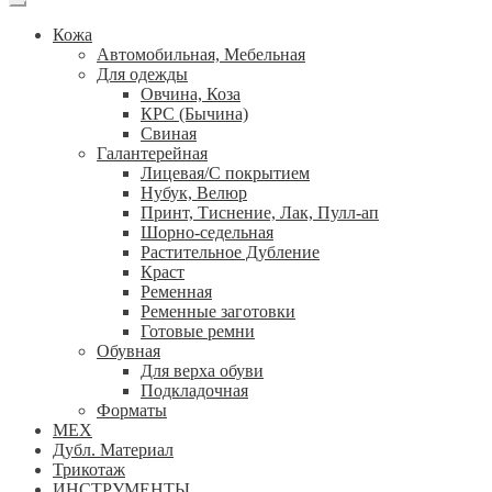
Кожа
Автомобильная, Мебельная
Для одежды
Овчина, Коза
КРС (Бычина)
Свиная
Галантерейная
Лицевая/С покрытием
Нубук, Велюр
Принт, Тиснение, Лак, Пулл-ап
Шорно-седельная
Растительное Дубление
Краст
Ременная
Ременные заготовки
Готовые ремни
Обувная
Для верха обуви
Подкладочная
Форматы
МЕХ
Дубл. Материал
Трикотаж
ИНСТРУМЕНТЫ