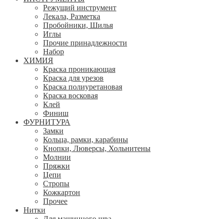
Режущий инструмент
Лекала, Разметка
Пробойники, Шилья
Иглы
Прочие принадлежности
Набор
ХИМИЯ
Краска проникающая
Краска для урезов
Краска полиуретановая
Краска восковая
Клей
Финиш
ФУРНИТУРА
Замки
Кольца, рамки, карабины
Кнопки, Люверсы, Хольнитены
Молнии
Пряжки
Цепи
Стропы
Кожкартон
Прочее
Нитки
Для машинного шва