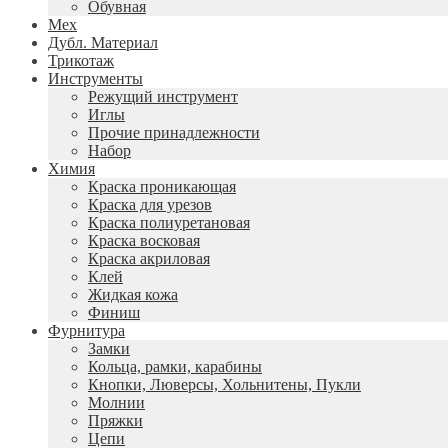
Обувная
Мех
Дубл. Материал
Трикотаж
Инструменты
Режущий инструмент
Иглы
Прочие принадлежности
Набор
Химия
Краска проникающая
Краска для урезов
Краска полиуретановая
Краска восковая
Краска акриловая
Клей
Жидкая кожа
Финиш
Фурнитура
Замки
Кольца, рамки, карабины
Кнопки, Люверсы, Хольнитены, Пукли
Молнии
Пряжки
Цепи