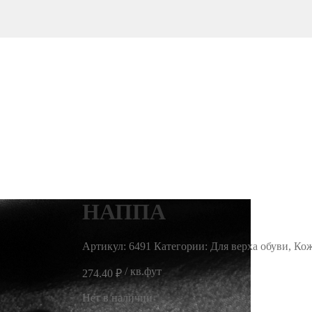
НАППА
Артикул:
6491
Категории: Для верха обуви, Ко
/ кв.фут
274.40
₽
Нет в наличии