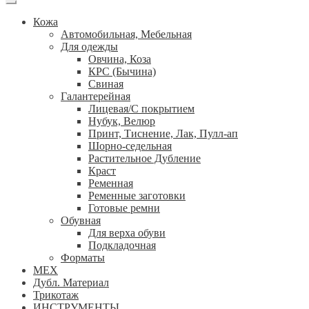
Кожа
Автомобильная, Мебельная
Для одежды
Овчина, Коза
КРС (Бычина)
Свиная
Галантерейная
Лицевая/С покрытием
Нубук, Велюр
Принт, Тиснение, Лак, Пулл-ап
Шорно-седельная
Растительное Дубление
Краст
Ременная
Ременные заготовки
Готовые ремни
Обувная
Для верха обуви
Подкладочная
Форматы
МЕХ
Дубл. Материал
Трикотаж
ИНСТРУМЕНТЫ