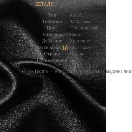
ДЕТАЛИ
Тип
КОЗА
Толщина
0.5-0.7 мм
Цвет
Т.Коричневый
Отделка
Наппа
Дубление
Хромовое
Часть кожи
[?]
Целая кожа
Страна
Италия
Ед. измерения
кв.фут
Наппа — это гладкая, натуральная выделка ли