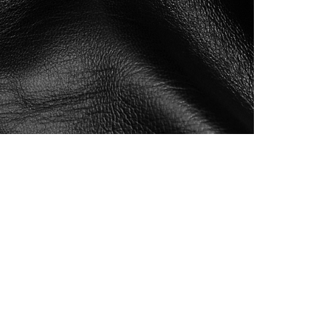
АППРЕТУРА ДЛЯ КОЖИ
APPRETTO MILD
Артикул: 645
Тип: ГЛЯНЦЕВАЯ
Объем: 100 мл
Материал / Состав: Вода, воски, самопо
Цвет: Коричневый
Бренд: "KENDA FARBEN"
Страна: Италия
/ бут.
300.00
₽