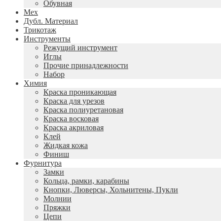
Обувная
Мех
Дубл. Материал
Трикотаж
Инструменты
Режущий инструмент
Иглы
Прочие принадлежности
Набор
Химия
Краска проникающая
Краска для урезов
Краска полиуретановая
Краска восковая
Краска акриловая
Клей
Жидкая кожа
Финиш
Фурнитура
Замки
Кольца, рамки, карабины
Кнопки, Люверсы, Хольнитены, Пукли
Молнии
Пряжки
Цепи