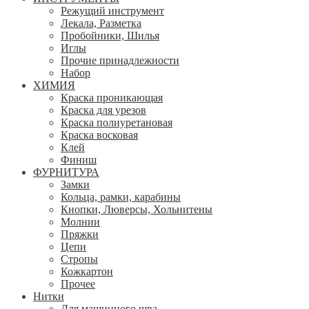
Режущий инструмент
Лекала, Разметка
Пробойники, Шилья
Иглы
Прочие принадлежности
Набор
ХИМИЯ
Краска проникающая
Краска для урезов
Краска полиуретановая
Краска восковая
Клей
Финиш
ФУРНИТУРА
Замки
Кольца, рамки, карабины
Кнопки, Люверсы, Хольнитены
Молнии
Пряжки
Цепи
Стропы
Кожкартон
Прочее
Нитки
Для машинного шва