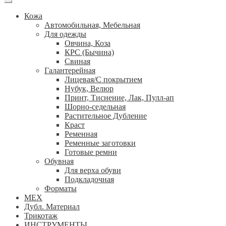
Кожа
Автомобильная, Мебельная
Для одежды
Овчина, Коза
КРС (Бычина)
Свиная
Галантерейная
Лицевая/С покрытием
Нубук, Велюр
Принт, Тиснение, Лак, Пулл-ап
Шорно-седельная
Растительное Дубление
Краст
Ременная
Ременные заготовки
Готовые ремни
Обувная
Для верха обуви
Подкладочная
Форматы
МЕХ
Дубл. Материал
Трикотаж
ИНСТРУМЕНТЫ