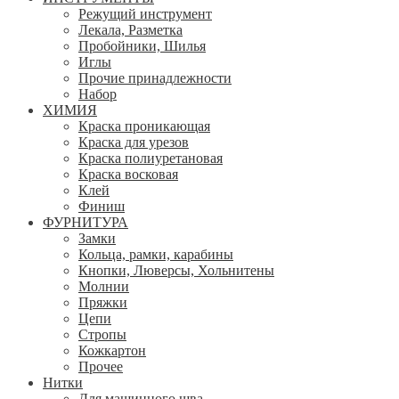
Режущий инструмент
Лекала, Разметка
Пробойники, Шилья
Иглы
Прочие принадлежности
Набор
ХИМИЯ
Краска проникающая
Краска для урезов
Краска полиуретановая
Краска восковая
Клей
Финиш
ФУРНИТУРА
Замки
Кольца, рамки, карабины
Кнопки, Люверсы, Хольнитены
Молнии
Пряжки
Цепи
Стропы
Кожкартон
Прочее
Нитки
Для машинного шва