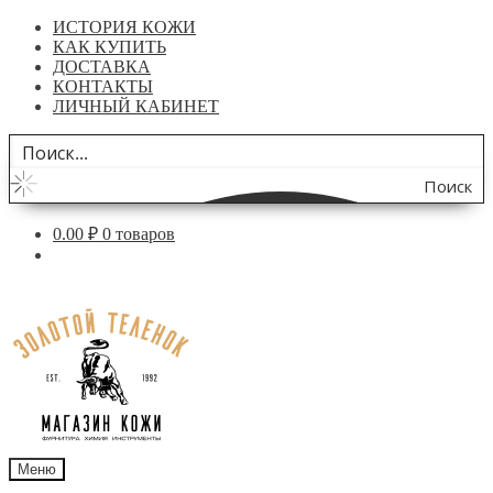
ИСТОРИЯ КОЖИ
КАК КУПИТЬ
ДОСТАВКА
КОНТАКТЫ
ЛИЧНЫЙ КАБИНЕТ
Поиск
по
0.00
₽
0 товаров
сайту
Перейти
Перейти
к
к
навигации
содержимому
Меню