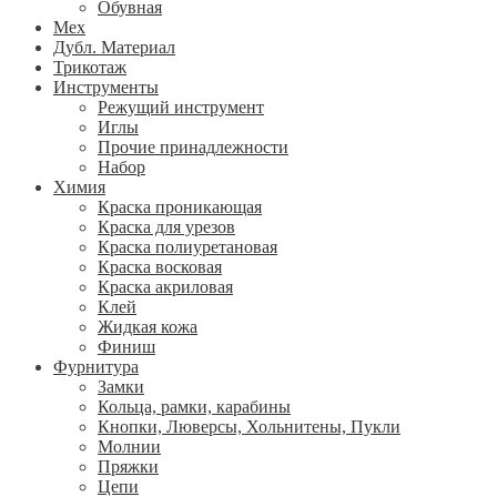
Обувная
Мех
Дубл. Материал
Трикотаж
Инструменты
Режущий инструмент
Иглы
Прочие принадлежности
Набор
Химия
Краска проникающая
Краска для урезов
Краска полиуретановая
Краска восковая
Краска акриловая
Клей
Жидкая кожа
Финиш
Фурнитура
Замки
Кольца, рамки, карабины
Кнопки, Люверсы, Хольнитены, Пукли
Молнии
Пряжки
Цепи