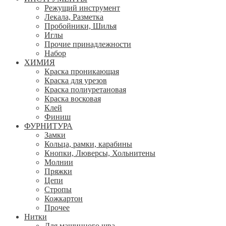
Режущий инструмент
Лекала, Разметка
Пробойники, Шилья
Иглы
Прочие принадлежности
Набор
ХИМИЯ
Краска проникающая
Краска для урезов
Краска полиуретановая
Краска восковая
Клей
Финиш
ФУРНИТУРА
Замки
Кольца, рамки, карабины
Кнопки, Люверсы, Хольнитены
Молнии
Пряжки
Цепи
Стропы
Кожкартон
Прочее
Нитки
Для машинного шва