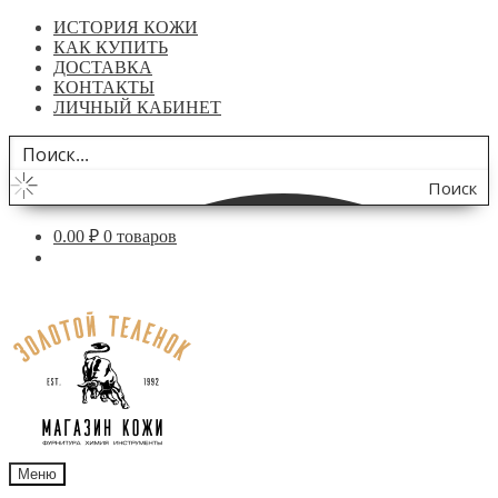
ИСТОРИЯ КОЖИ
КАК КУПИТЬ
ДОСТАВКА
КОНТАКТЫ
ЛИЧНЫЙ КАБИНЕТ
Поиск
по
0.00
₽
0 товаров
сайту
Перейти
Перейти
к
к
навигации
содержимому
Меню