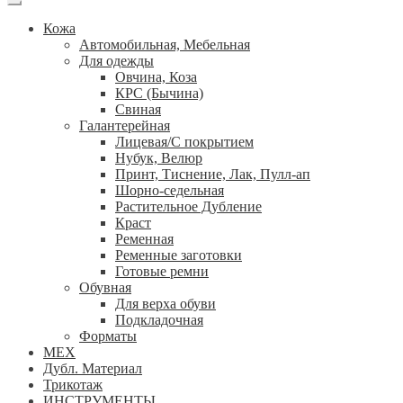
Кожа
Автомобильная, Мебельная
Для одежды
Овчина, Коза
КРС (Бычина)
Свиная
Галантерейная
Лицевая/С покрытием
Нубук, Велюр
Принт, Тиснение, Лак, Пулл-ап
Шорно-седельная
Растительное Дубление
Краст
Ременная
Ременные заготовки
Готовые ремни
Обувная
Для верха обуви
Подкладочная
Форматы
МЕХ
Дубл. Материал
Трикотаж
ИНСТРУМЕНТЫ