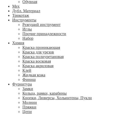
Обувная
Мех
Дубл. Материал
Трикотаж
Инструменты
Режущий инструмент
Иглы
Прочие принадлежности
Набор
Химия
Краска проникающая
Краска для урезов
Краска полиуретановая
Краска восковая
Краска акриловая
Клей
Жидкая кожа
Финиш
Фурнитура
Замки
Кольца, рамки, карабины
Кнопки, Люверсы, Хольнитены, Пукли
Молнии
Пряжки
Цепи