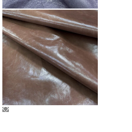
ELIXIR
Артикул: 453
Объем: 1 литр
Материал / Состав: Вода, воск, масла
Цвет: Нейтральный
Бренд: "KENDA FARBEN"
Страна: Италия
/ бут.
2000.00
₽
В корзину