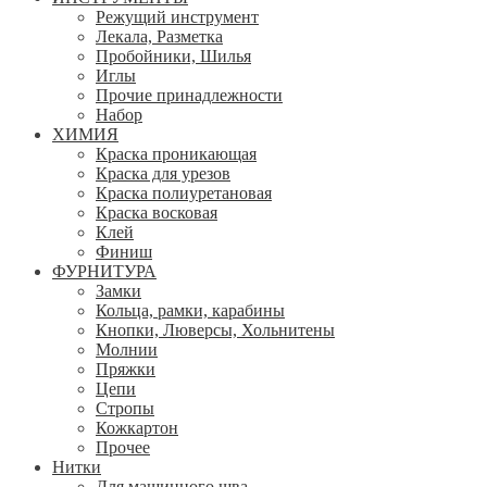
Режущий инструмент
Лекала, Разметка
Пробойники, Шилья
Иглы
Прочие принадлежности
Набор
ХИМИЯ
Краска проникающая
Краска для урезов
Краска полиуретановая
Краска восковая
Клей
Финиш
ФУРНИТУРА
Замки
Кольца, рамки, карабины
Кнопки, Люверсы, Хольнитены
Молнии
Пряжки
Цепи
Стропы
Кожкартон
Прочее
Нитки
Для машинного шва