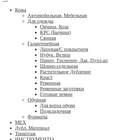
Кожа
Автомобильная, Мебельная
Для одежды
Овчина, Коза
КРС (Бычина)
Свиная
Галантерейная
Лицевая/С покрытием
Нубук, Велюр
Принт, Тиснение, Лак, Пулл-ап
Шорно-седельная
Растительное Дубление
Краст
Ременная
Ременные заготовки
Готовые ремни
Обувная
Для верха обуви
Подкладочная
Форматы
МЕХ
Дубл. Материал
Трикотаж
ИНСТРУМЕНТЫ