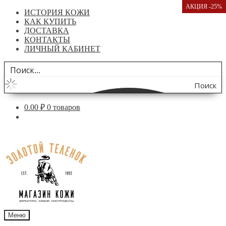
АКЦИЯ -25%
ИСТОРИЯ КОЖИ
КАК КУПИТЬ
ДОСТАВКА
КОНТАКТЫ
ЛИЧНЫЙ КАБИНЕТ
Поиск
по
0.00
₽
0 товаров
сайту
Перейти
Перейти
к
к
навигации
содержимому
Меню