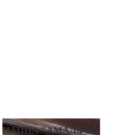
НАППА "АМАЛФИ"