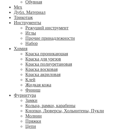
Обувная
Мех
Дубл. Материал
Трикотаж
Инструменты
Режущий инструмент
Иглы
Прочие принадлежности
Набор
Химия
Краска проникающая
Краска для урезов
Краска полиуретановая
Краска восковая
Краска акриловая
Клей
Жидкая кожа
Финиш
Фурнитура
Замки
Кольца, рамки, карабины
Кнопки, Люверсы, Хольнитены, Пукли
Молнии
Пряжки
Цепи