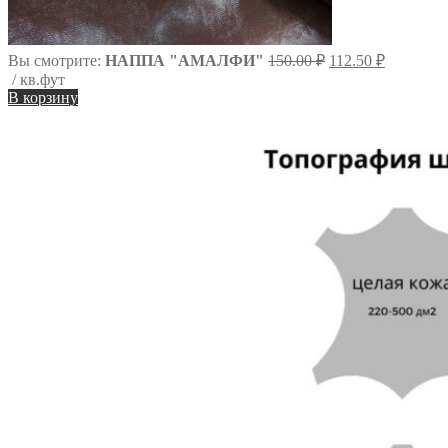
Первоначальная
Вы смотрите:
НАППА "АМАЛФИ"
150.00
₽
112.50
₽
цена
Текущая
/ кв.фут
составляла
цена:
В корзину
150.00 ₽.
112.50 ₽.