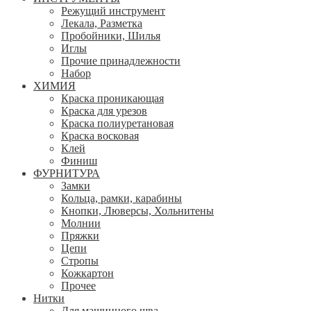
Режущий инструмент
Лекала, Разметка
Пробойники, Шилья
Иглы
Прочие принадлежности
Набор
ХИМИЯ
Краска проникающая
Краска для урезов
Краска полиуретановая
Краска восковая
Клей
Финиш
ФУРНИТУРА
Замки
Кольца, рамки, карабины
Кнопки, Люверсы, Хольнитены
Молнии
Пряжки
Цепи
Стропы
Кожкартон
Прочее
Нитки
Для машинного шва