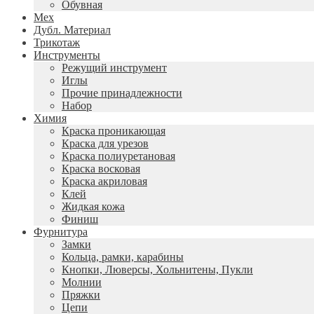
Обувная
Мех
Дубл. Материал
Трикотаж
Инструменты
Режущий инструмент
Иглы
Прочие принадлежности
Набор
Химия
Краска проникающая
Краска для урезов
Краска полиуретановая
Краска восковая
Краска акриловая
Клей
Жидкая кожа
Финиш
Фурнитура
Замки
Кольца, рамки, карабины
Кнопки, Люверсы, Хольнитены, Пукли
Молнии
Пряжки
Цепи