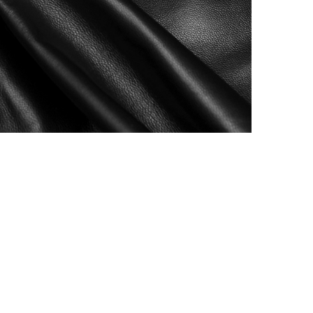
АППРЕТУРА ДЛЯ КОЖИ
ELIXIR
Артикул: 517
Объем: 100 мл
Материал / Состав: Вода, воск, масла
Цвет: Нейтральный
Бренд: "KENDA FARBEN"
Страна: Италия
/ бут.
300.00
₽
В корзину