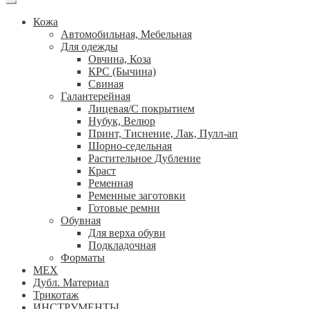
Кожа
Автомобильная, Мебельная
Для одежды
Овчина, Коза
КРС (Бычина)
Свиная
Галантерейная
Лицевая/С покрытием
Нубук, Велюр
Принт, Тиснение, Лак, Пулл-ап
Шорно-седельная
Растительное Дубление
Краст
Ременная
Ременные заготовки
Готовые ремни
Обувная
Для верха обуви
Подкладочная
Форматы
МЕХ
Дубл. Материал
Трикотаж
ИНСТРУМЕНТЫ