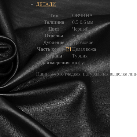
ДЕТАЛИ
Тип
ОВЧИНА
Толщина
0.5-0.6 мм
Цвет
Черный
Отделка
Наппа
Дубление
Хромовое
Часть кожи
[?]
Целая кожа
Страна
Турция
Ед. измерения
кв.фут
Наппа — это гладкая, натуральная выделка ли