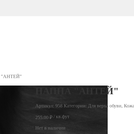
 "АНТЕЙ"
НАППА "АНТЕЙ"
Артикул:
958
Категории: Для верха обуви, Кож
/ кв.фут
255.00
₽
Нет в наличии