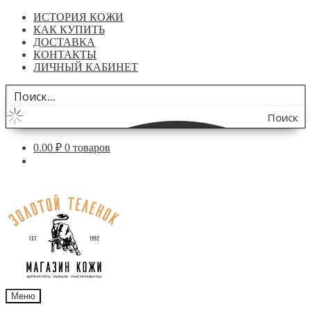
ИСТОРИЯ КОЖИ
КАК КУПИТЬ
ДОСТАВКА
КОНТАКТЫ
ЛИЧНЫЙ КАБИНЕТ
Поиск
по
0.00
₽
0 товаров
сайту
Перейти
Перейти
к
к
навигации
содержимому
Меню