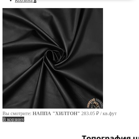
Корзина
0
по
сайту
Вы смотрите:
НАППА "ХИЛТОН"
283.05
₽
/ кв.фут
В корзину