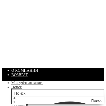
ПАСТА ГОИ
Артикул: 1869
Объем: 40 гр
Цвет: Зеленый
/ шт.
200.00
₽
В корзину
О КОМПАНИИ
ВОЗВРАТ
Моя учётная запись
Поиск
Поиск