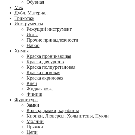
Обувная
Мех
Дубл. Материал
Трикотаж
Инструменты
Режущий инструмент
Иглы
Прочие принадлежности
Набор
Химия
Краска проникающая
Краска для урезов
Краска полиуретановая
Краска восковая
Краска акриловая
Клей
Жидкая кожа
Финиш
Фурнитура
Замки
Кольца, рамки, карабины
Кнопки, Люверсы, Хольнитены, Пукли
Молнии
Пряжки
Цепи