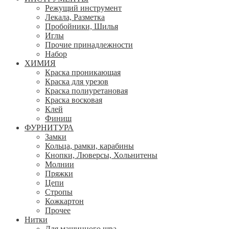
Режущий инструмент
Лекала, Разметка
Пробойники, Шилья
Иглы
Прочие принадлежности
Набор
ХИМИЯ
Краска проникающая
Краска для урезов
Краска полиуретановая
Краска восковая
Клей
Финиш
ФУРНИТУРА
Замки
Кольца, рамки, карабины
Кнопки, Люверсы, Хольнитены
Молнии
Пряжки
Цепи
Стропы
Кожкартон
Прочее
Нитки
Для машинного шва