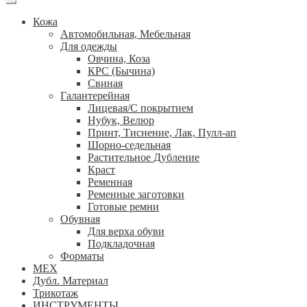
Кожа
Автомобильная, Мебельная
Для одежды
Овчина, Коза
КРС (Бычина)
Свиная
Галантерейная
Лицевая/С покрытием
Нубук, Велюр
Принт, Тиснение, Лак, Пулл-ап
Шорно-седельная
Растительное Дубление
Краст
Ременная
Ременные заготовки
Готовые ремни
Обувная
Для верха обуви
Подкладочная
Форматы
МЕХ
Дубл. Материал
Трикотаж
ИНСТРУМЕНТЫ