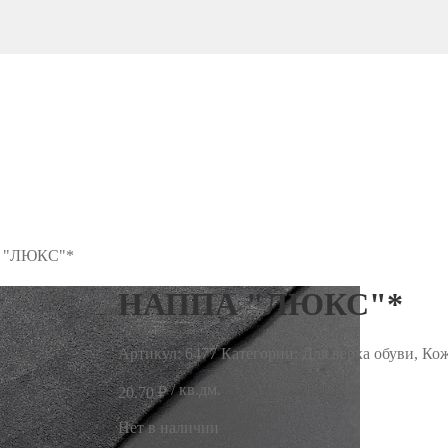
 "ЛЮКС"*
НАППА "ЛЮКС"*
Артикул:
6477
Категории: Для верха обуви, Ко
/ кв.дм.
20.70
₽
Нет в наличии