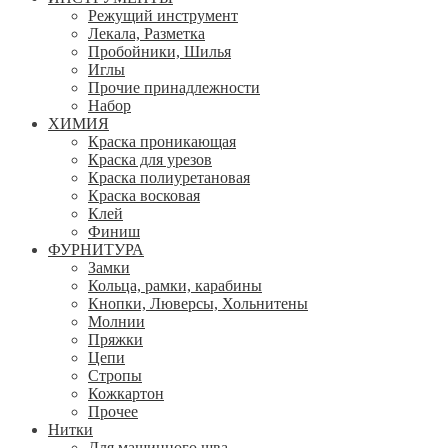
Режущий инструмент
Лекала, Разметка
Пробойники, Шилья
Иглы
Прочие принадлежности
Набор
ХИМИЯ
Краска проникающая
Краска для урезов
Краска полиуретановая
Краска восковая
Клей
Финиш
ФУРНИТУРА
Замки
Кольца, рамки, карабины
Кнопки, Люверсы, Хольнитены
Молнии
Пряжки
Цепи
Стропы
Кожкартон
Прочее
Нитки
Для машинного шва