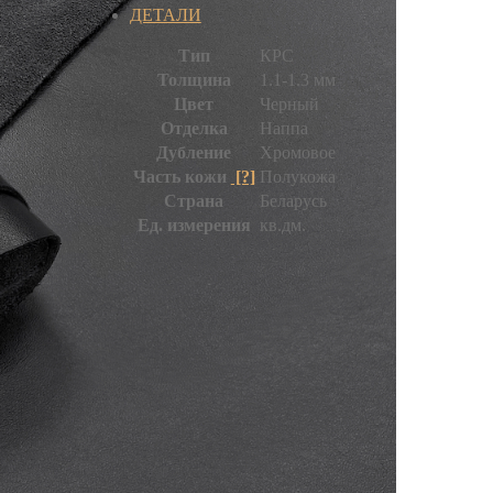
ДЕТАЛИ
Тип
КРС
Толщина
1.1-1.3 мм
Цвет
Черный
Отделка
Наппа
Дубление
Хромовое
Часть кожи
[?]
Полукожа
Страна
Беларусь
Ед. измерения
кв.дм.