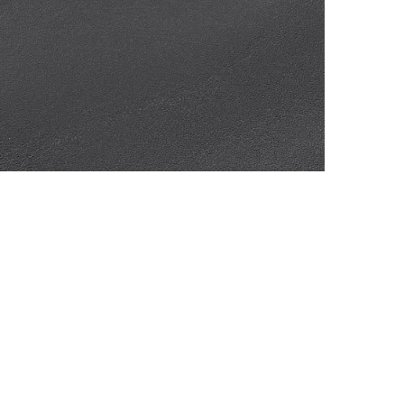
ВОСК COLUMBUS
Для обработки уреза
Артикул: 1448
Объем: 25 гр
Материал / Состав: Тугоплавкий воск, ка
Цвет: Коричневый
Страна: Япония
/ шт.
500.00
₽
В корзину