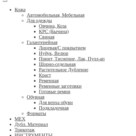
Кожа
Автомобильная, Мебельная
Для одежды
Овчина, Коза
КРС (Бычина)
Свиная
Галантерейная
Лицевая/С покрытием
Нубук, Велюр
Принт, Тиснение, Лак, Пулл-ап
Шорно-седельная
Растительное Дубление
Краст
Ременная
Ременные заготовки
Готовые ремни
Обувная
Для верха обуви
Подкладочная
Форматы
МЕХ
Дубл. Материал
Трикотаж
ИНСТРУМЕНТЫ