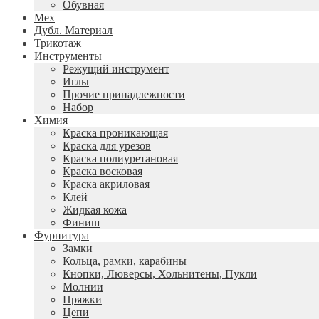
Обувная
Мех
Дубл. Материал
Трикотаж
Инструменты
Режущий инструмент
Иглы
Прочие принадлежности
Набор
Химия
Краска проникающая
Краска для урезов
Краска полиуретановая
Краска восковая
Краска акриловая
Клей
Жидкая кожа
Финиш
Фурнитура
Замки
Кольца, рамки, карабины
Кнопки, Люверсы, Хольнитены, Пукли
Молнии
Пряжки
Цепи