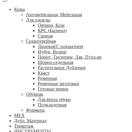
Кожа
Автомобильная, Мебельная
Для одежды
Овчина, Коза
КРС (Бычина)
Свиная
Галантерейная
Лицевая/С покрытием
Нубук, Велюр
Принт, Тиснение, Лак, Пулл-ап
Шорно-седельная
Растительное Дубление
Краст
Ременная
Ременные заготовки
Готовые ремни
Обувная
Для верха обуви
Подкладочная
Форматы
МЕХ
Дубл. Материал
Трикотаж
ИНСТРУМЕНТЫ