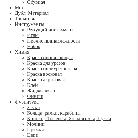
Обувная
Мех
Дубл. Материал
Трикотаж
Инструменты
Режущий инструмент
Иглы
Прочие принадлежности
Набор
Химия
Краска проникающая
Краска для урезов
Краска полиуретановая
Краска восковая
Краска акриловая
Клей
Жидкая кожа
Финиш
Фурнитура
Замки
Кольца, рамки, карабины
Кнопки, Люверсы, Хольнитены, Пукли
Молнии
Пряжки
Цепи