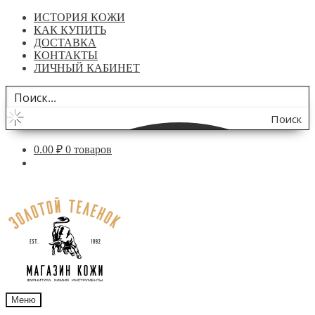
ИСТОРИЯ КОЖИ
КАК КУПИТЬ
ДОСТАВКА
КОНТАКТЫ
ЛИЧНЫЙ КАБИНЕТ
Поиск
по
0.00
₽
0 товаров
сайту
Перейти
Перейти
к
к
навигации
содержимому
Меню