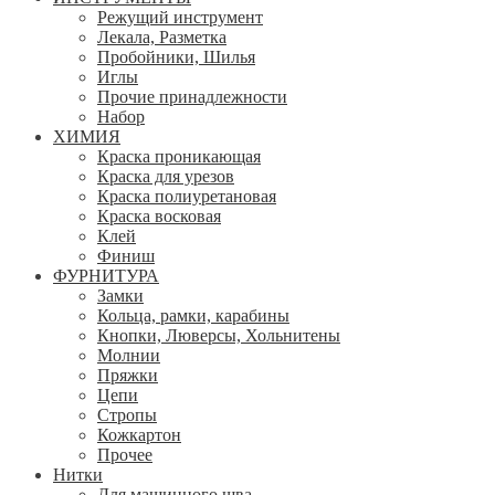
Режущий инструмент
Лекала, Разметка
Пробойники, Шилья
Иглы
Прочие принадлежности
Набор
ХИМИЯ
Краска проникающая
Краска для урезов
Краска полиуретановая
Краска восковая
Клей
Финиш
ФУРНИТУРА
Замки
Кольца, рамки, карабины
Кнопки, Люверсы, Хольнитены
Молнии
Пряжки
Цепи
Стропы
Кожкартон
Прочее
Нитки
Для машинного шва