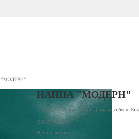
 "МОДЕРН"
НАППА "МОДЕРН"
Артикул:
4151
Категории: Для верха обуви, Ко
/ кв.фут
328.30
₽
Нет в наличии