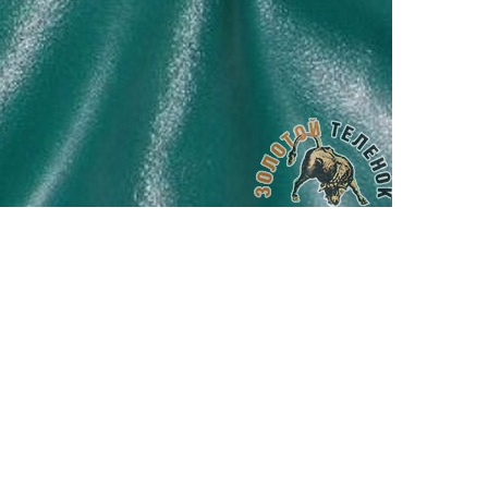
АППРЕТУРА ДЛЯ КОЖИ
APPRETTO SUPER
Артикул: 741
Тип: ГЛЯНЦЕВАЯ
Объем: 100 мл
Материал / Состав: Вода, воски, самопо
Цвет: Нейтральный
Бренд: "KENDA FARBEN"
Страна: Италия
/ бут.
300.00
₽