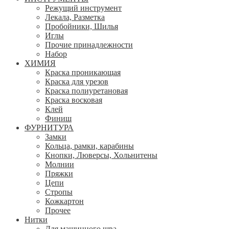
Режущий инструмент
Лекала, Разметка
Пробойники, Шилья
Иглы
Прочие принадлежности
Набор
ХИМИЯ
Краска проникающая
Краска для урезов
Краска полиуретановая
Краска восковая
Клей
Финиш
ФУРНИТУРА
Замки
Кольца, рамки, карабины
Кнопки, Люверсы, Хольнитены
Молнии
Пряжки
Цепи
Стропы
Кожкартон
Прочее
Нитки
Для машинного шва