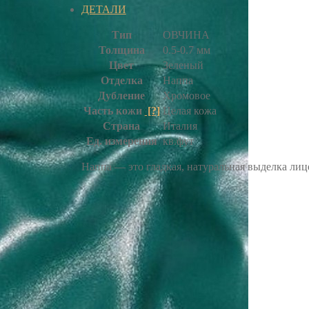
ДЕТАЛИ
Тип
ОВЧИНА
Толщина
0.5-0.7 мм
Цвет
Зеленый
Отделка
Наппа
Дубление
Хромовое
Часть кожи
[?]
Целая кожа
Страна
Италия
Ед. измерения
кв.фут
Наппа — это гладкая, натуральная выделка ли