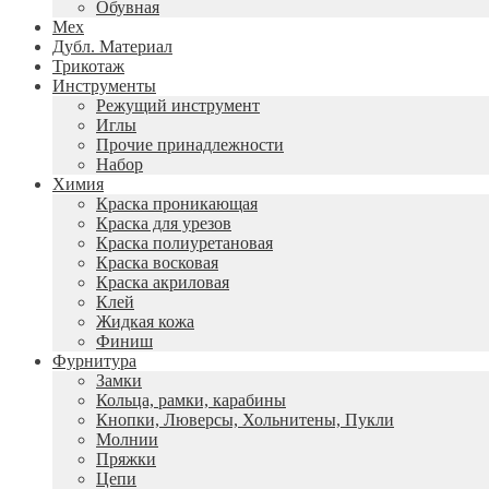
Обувная
Мех
Дубл. Материал
Трикотаж
Инструменты
Режущий инструмент
Иглы
Прочие принадлежности
Набор
Химия
Краска проникающая
Краска для урезов
Краска полиуретановая
Краска восковая
Краска акриловая
Клей
Жидкая кожа
Финиш
Фурнитура
Замки
Кольца, рамки, карабины
Кнопки, Люверсы, Хольнитены, Пукли
Молнии
Пряжки
Цепи