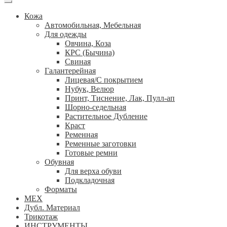
Кожа
Автомобильная, Мебельная
Для одежды
Овчина, Коза
КРС (Бычина)
Свиная
Галантерейная
Лицевая/С покрытием
Нубук, Велюр
Принт, Тиснение, Лак, Пулл-ап
Шорно-седельная
Растительное Дубление
Краст
Ременная
Ременные заготовки
Готовые ремни
Обувная
Для верха обуви
Подкладочная
Форматы
МЕХ
Дубл. Материал
Трикотаж
ИНСТРУМЕНТЫ