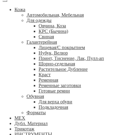
Кожа
Автомобильная, Мебельная
Для одежды
Овчина, Коза
КРС (Бычина)
Свиная
Галантерейная
Лицевая/С покрытием
Нубук, Велюр
Принт, Тиснение, Лак, Пулл-ап
Шорно-седельная
Растительное Дубление
Краст
Ременная
Ременные заготовки
Готовые ремни
Обувная
Для верха обуви
Подкладочная
Форматы
МЕХ
Дубл. Материал
Трикотаж
ИНСТРУМЕНТЫ