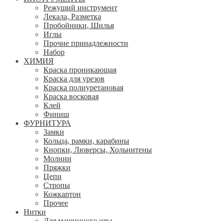
Режущий инструмент
Лекала, Разметка
Пробойники, Шилья
Иглы
Прочие принадлежности
Набор
ХИМИЯ
Краска проникающая
Краска для урезов
Краска полиуретановая
Краска восковая
Клей
Финиш
ФУРНИТУРА
Замки
Кольца, рамки, карабины
Кнопки, Люверсы, Хольнитены
Молнии
Пряжки
Цепи
Стропы
Кожкартон
Прочее
Нитки
Для машинного шва