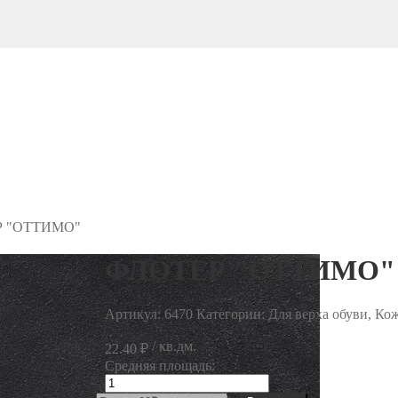
 "ОТТИМО"
ФЛОТЕР "ОТТИМО"
Артикул:
6470
Категории: Для верха обуви, Ко
/ кв.дм.
22.40
₽
Средняя площадь:
Количество
товара