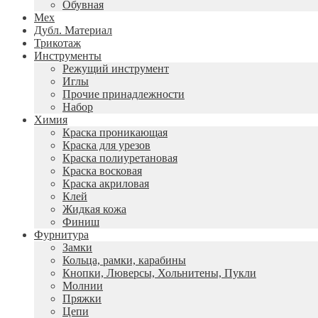
Обувная
Мех
Дубл. Материал
Трикотаж
Инструменты
Режущий инструмент
Иглы
Прочие принадлежности
Набор
Химия
Краска проникающая
Краска для урезов
Краска полиуретановая
Краска восковая
Краска акриловая
Клей
Жидкая кожа
Финиш
Фурнитура
Замки
Кольца, рамки, карабины
Кнопки, Люверсы, Хольнитены, Пукли
Молнии
Пряжки
Цепи