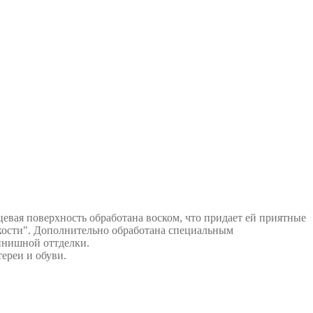
евая поверхность обработана воском, что придает ей приятные
кости". Дополнительно обработана специальным
инишной оттделки.
ереи и обуви.