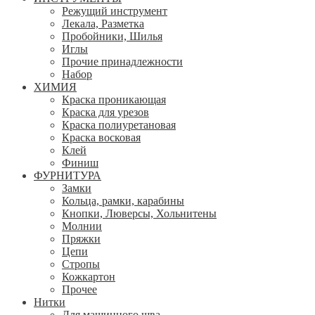
Режущий инструмент
Лекала, Разметка
Пробойники, Шилья
Иглы
Прочие принадлежности
Набор
ХИМИЯ
Краска проникающая
Краска для урезов
Краска полиуретановая
Краска восковая
Клей
Финиш
ФУРНИТУРА
Замки
Кольца, рамки, карабины
Кнопки, Люверсы, Хольнитены
Молнии
Пряжки
Цепи
Стропы
Кожкартон
Прочее
Нитки
Для машинного шва