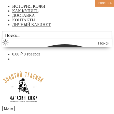
НОВИНКА
ИСТОРИЯ КОЖИ
КАК КУПИТЬ
ДОСТАВКА
КОНТАКТЫ
ЛИЧНЫЙ КАБИНЕТ
Поиск
по
0.00
₽
0 товаров
сайту
Перейти
Перейти
к
к
навигации
содержимому
Меню