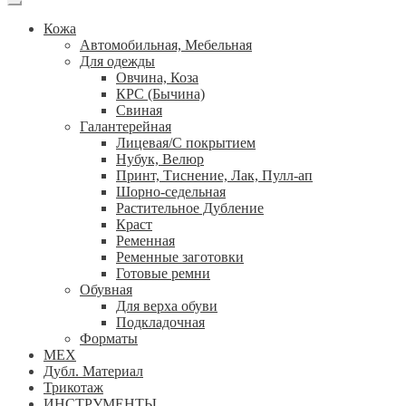
Кожа
Автомобильная, Мебельная
Для одежды
Овчина, Коза
КРС (Бычина)
Свиная
Галантерейная
Лицевая/С покрытием
Нубук, Велюр
Принт, Тиснение, Лак, Пулл-ап
Шорно-седельная
Растительное Дубление
Краст
Ременная
Ременные заготовки
Готовые ремни
Обувная
Для верха обуви
Подкладочная
Форматы
МЕХ
Дубл. Материал
Трикотаж
ИНСТРУМЕНТЫ