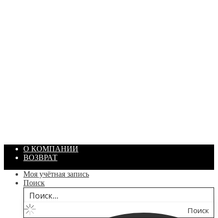
ПАСТА ГОИ
Артикул: 1869
Объем: 40 гр
Цвет: Зеленый
/ шт.
200.00
₽
В корзину
О КОМПАНИИ
ВОЗВРАТ
Моя учётная запись
Поиск
Поиск