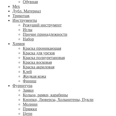
Обувная
Мех
Дубл. Материал
Трикотаж
Инструменты
Режущий инструмент
Иглы
Прочие принадлежности
Набор
Химия
Краска проникающая
Краска для урезов
Краска полиуретановая
Краска восковая
Краска акриловая
Клей
Жидкая кожа
Финиш
Фурнитура
Замки
Кольца, рамки, карабины
Кнопки, Люверсы, Хольнитены, Пукли
Молнии
Пряжки
Цепи