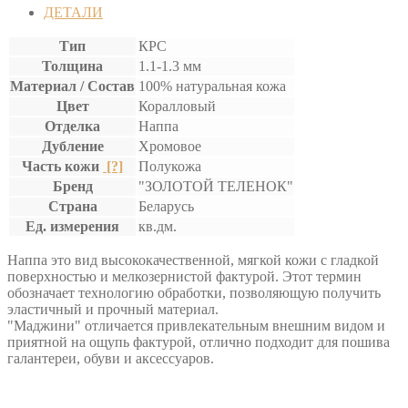
"МАДЖИНИ"
ДЕТАЛИ
Тип
КРС
Толщина
1.1-1.3 мм
Материал / Состав
100% натуральная кожа
Цвет
Коралловый
Отделка
Наппа
Дубление
Хромовое
Часть кожи
[?]
Полукожа
Бренд
"ЗОЛОТОЙ ТЕЛЕНОК"
Страна
Беларусь
Ед. измерения
кв.дм.
Наппа это вид высококачественной, мягкой кожи с гладкой
поверхностью и мелкозернистой фактурой. Этот термин
обозначает технологию обработки, позволяющую получить
эластичный и прочный материал.
"Маджини" отличается привлекательным внешним видом и
приятной на ощупь фактурой, отлично подходит для пошива
галантереи, обуви и аксессуаров.