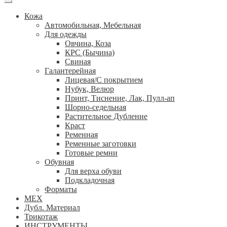
Кожа
Автомобильная, Мебельная
Для одежды
Овчина, Коза
КРС (Бычина)
Свиная
Галантерейная
Лицевая/С покрытием
Нубук, Велюр
Принт, Тиснение, Лак, Пулл-ап
Шорно-седельная
Растительное Дубление
Краст
Ременная
Ременные заготовки
Готовые ремни
Обувная
Для верха обуви
Подкладочная
Форматы
МЕХ
Дубл. Материал
Трикотаж
ИНСТРУМЕНТЫ