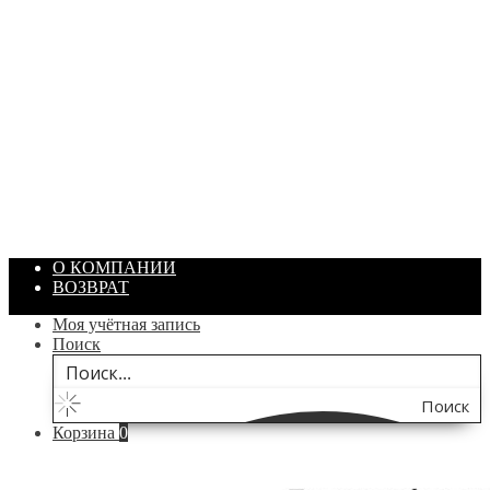
ПАСТА ГОИ
Артикул: 1869
Объем: 40 гр
Цвет: Зеленый
/ шт.
200.00
₽
В корзину
О КОМПАНИИ
ВОЗВРАТ
Моя учётная запись
Поиск
Поиск
Корзина
0
по
сайту