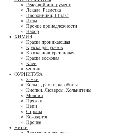
Режущий инструмент
Лекала, Разметка
Пробойники, Шилья
Иглы
Прочие принадлежности
Набор
ХИМИЯ
Краска проникающая
Краска для урезов
Краска полиуретановая
Краска восковая
Клей
Финиш
ФУРНИТУРА
Замки
Кольца, рамки, карабины
Кнопки, Люверсы, Хольнитены
Молнии
Пряжки
Цепи
Стропы
Кожкартон
Прочее
Нитки
Для машинного шва