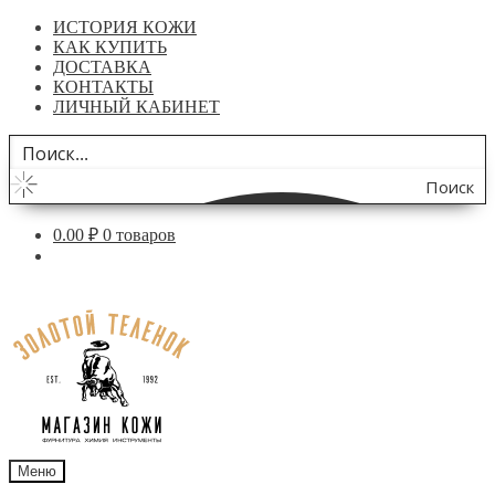
ИСТОРИЯ КОЖИ
КАК КУПИТЬ
ДОСТАВКА
КОНТАКТЫ
ЛИЧНЫЙ КАБИНЕТ
Поиск
по
0.00
₽
0 товаров
сайту
Перейти
Перейти
к
к
навигации
содержимому
Меню