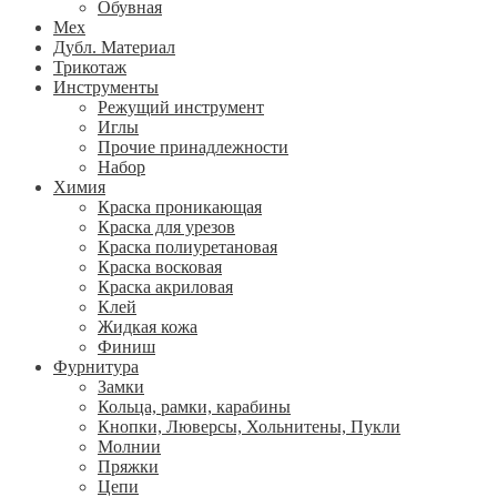
Обувная
Мех
Дубл. Материал
Трикотаж
Инструменты
Режущий инструмент
Иглы
Прочие принадлежности
Набор
Химия
Краска проникающая
Краска для урезов
Краска полиуретановая
Краска восковая
Краска акриловая
Клей
Жидкая кожа
Финиш
Фурнитура
Замки
Кольца, рамки, карабины
Кнопки, Люверсы, Хольнитены, Пукли
Молнии
Пряжки
Цепи