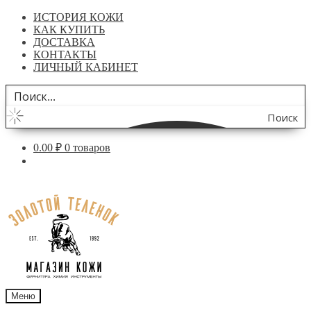
ИСТОРИЯ КОЖИ
КАК КУПИТЬ
ДОСТАВКА
КОНТАКТЫ
ЛИЧНЫЙ КАБИНЕТ
Поиск
по
0.00
₽
0 товаров
сайту
Перейти
Перейти
к
к
навигации
содержимому
Меню