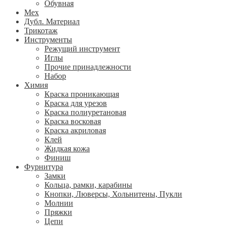
Обувная
Мех
Дубл. Материал
Трикотаж
Инструменты
Режущий инструмент
Иглы
Прочие принадлежности
Набор
Химия
Краска проникающая
Краска для урезов
Краска полиуретановая
Краска восковая
Краска акриловая
Клей
Жидкая кожа
Финиш
Фурнитура
Замки
Кольца, рамки, карабины
Кнопки, Люверсы, Хольнитены, Пукли
Молнии
Пряжки
Цепи