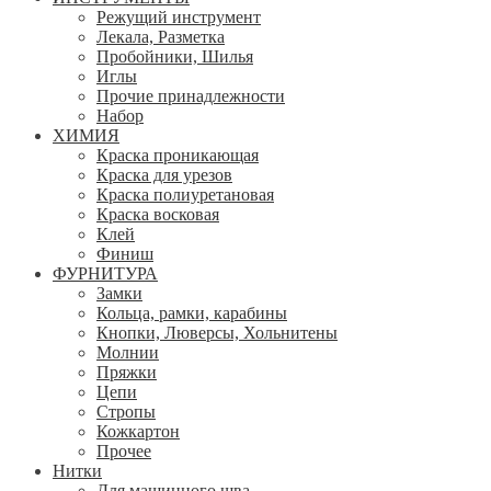
Режущий инструмент
Лекала, Разметка
Пробойники, Шилья
Иглы
Прочие принадлежности
Набор
ХИМИЯ
Краска проникающая
Краска для урезов
Краска полиуретановая
Краска восковая
Клей
Финиш
ФУРНИТУРА
Замки
Кольца, рамки, карабины
Кнопки, Люверсы, Хольнитены
Молнии
Пряжки
Цепи
Стропы
Кожкартон
Прочее
Нитки
Для машинного шва