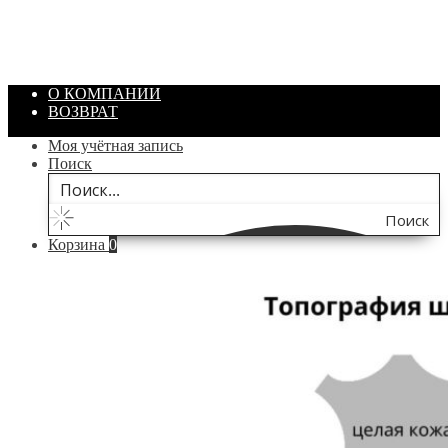
Объем: 40 гр
Цвет: Зеленый
/ шт.
200.00
₽
В корзину
О КОМПАНИИ
ВОЗВРАТ
Моя учётная запись
Поиск
Поиск
Корзина
0
по
сайту