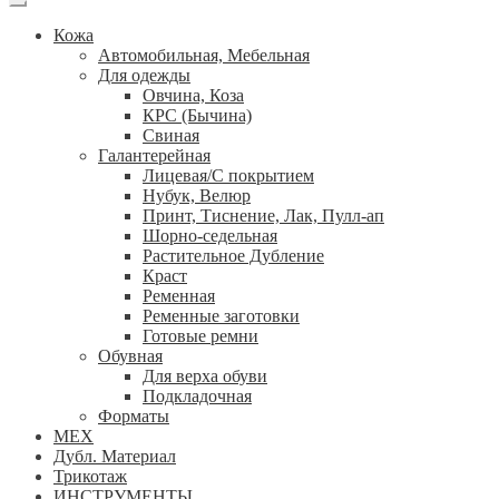
Кожа
Автомобильная, Мебельная
Для одежды
Овчина, Коза
КРС (Бычина)
Свиная
Галантерейная
Лицевая/С покрытием
Нубук, Велюр
Принт, Тиснение, Лак, Пулл-ап
Шорно-седельная
Растительное Дубление
Краст
Ременная
Ременные заготовки
Готовые ремни
Обувная
Для верха обуви
Подкладочная
Форматы
МЕХ
Дубл. Материал
Трикотаж
ИНСТРУМЕНТЫ