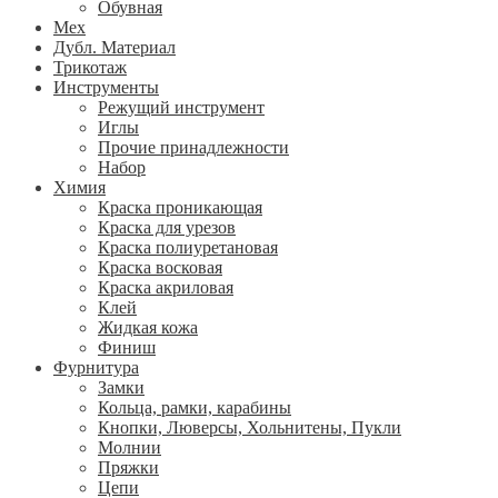
Обувная
Мех
Дубл. Материал
Трикотаж
Инструменты
Режущий инструмент
Иглы
Прочие принадлежности
Набор
Химия
Краска проникающая
Краска для урезов
Краска полиуретановая
Краска восковая
Краска акриловая
Клей
Жидкая кожа
Финиш
Фурнитура
Замки
Кольца, рамки, карабины
Кнопки, Люверсы, Хольнитены, Пукли
Молнии
Пряжки
Цепи