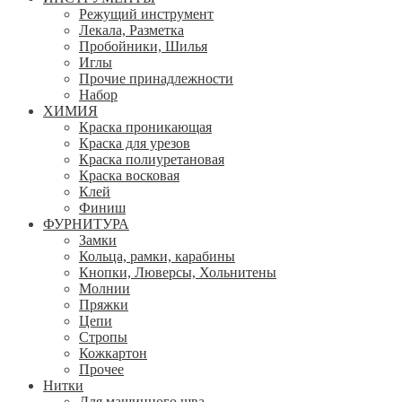
Режущий инструмент
Лекала, Разметка
Пробойники, Шилья
Иглы
Прочие принадлежности
Набор
ХИМИЯ
Краска проникающая
Краска для урезов
Краска полиуретановая
Краска восковая
Клей
Финиш
ФУРНИТУРА
Замки
Кольца, рамки, карабины
Кнопки, Люверсы, Хольнитены
Молнии
Пряжки
Цепи
Стропы
Кожкартон
Прочее
Нитки
Для машинного шва