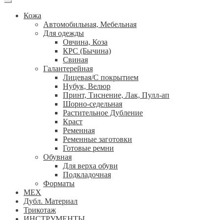
Кожа
Автомобильная, Мебельная
Для одежды
Овчина, Коза
КРС (Бычина)
Свиная
Галантерейная
Лицевая/С покрытием
Нубук, Велюр
Принт, Тиснение, Лак, Пулл-ап
Шорно-седельная
Растительное Дубление
Краст
Ременная
Ременные заготовки
Готовые ремни
Обувная
Для верха обуви
Подкладочная
Форматы
МЕХ
Дубл. Материал
Трикотаж
ИНСТРУМЕНТЫ