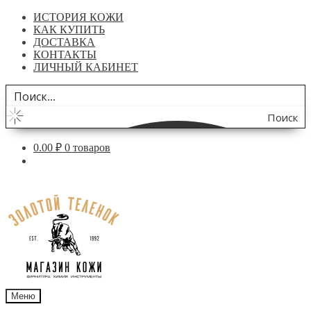
ИСТОРИЯ КОЖИ
КАК КУПИТЬ
ДОСТАВКА
КОНТАКТЫ
ЛИЧНЫЙ КАБИНЕТ
Поиск
по
0.00
₽
0 товаров
сайту
Перейти
Перейти
к
к
навигации
содержимому
Меню