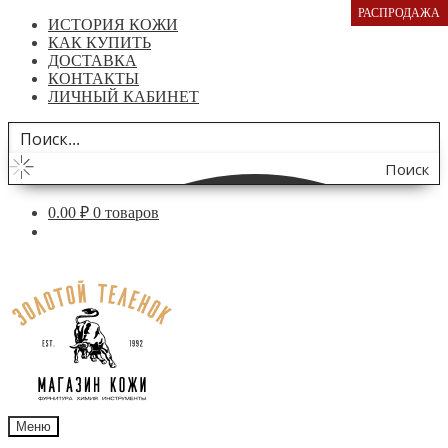
РАСПРОДАЖА
ИСТОРИЯ КОЖИ
КАК КУПИТЬ
ДОСТАВКА
КОНТАКТЫ
ЛИЧНЫЙ КАБИНЕТ
Поиск
по
0.00
₽
0 товаров
сайту
Перейти
Перейти
к
к
навигации
содержимому
Меню