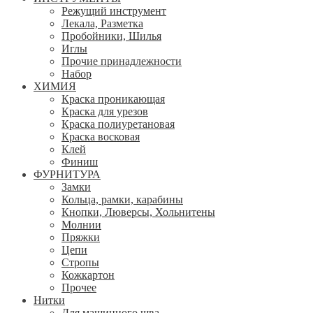
Режущий инструмент
Лекала, Разметка
Пробойники, Шилья
Иглы
Прочие принадлежности
Набор
ХИМИЯ
Краска проникающая
Краска для урезов
Краска полиуретановая
Краска восковая
Клей
Финиш
ФУРНИТУРА
Замки
Кольца, рамки, карабины
Кнопки, Люверсы, Хольнитены
Молнии
Пряжки
Цепи
Стропы
Кожкартон
Прочее
Нитки
Для машинного шва