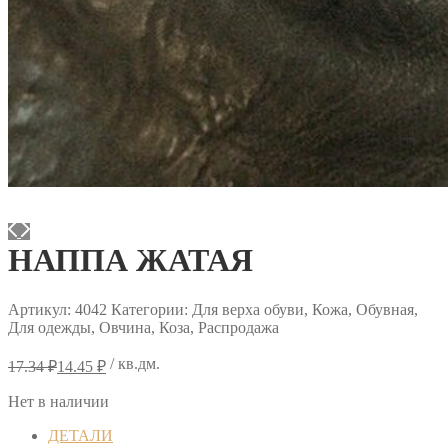
НАППА ЖАТАЯ
Артикул:
4042
Категории: Для верха обуви, Кожа, Обувная,
Для одежды, Овчина, Коза, Распродажа
Первоначальная
Текущая
/ кв.дм.
17.34
₽
14.45
₽
цена
цена:
составляла
14.45 ₽.
Нет в наличии
17.34 ₽.
ДЕТАЛИ