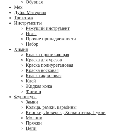
Обувная
Мех
Дубл. Материал
Трикотаж
Инструменты
Режущий инструмент
Иглы
Прочие принадлежности
Набор
Химия
Краска проникающая
Краска для урезов
Краска полиуретановая
Краска восковая
Краска акриловая
Клей
Жидкая кожа
Финиш
Фурнитура
Замки
Кольца, рамки, карабины
Кнопки, Люверсы, Хольнитены, Пукли
Молнии
Пряжки
Цепи