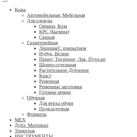
Кожа
Автомобильная, Мебельная
Для одежды
Овчина, Коза
КРС (Бычина)
Свиная
Галантерейная
Лицевая/С покрытием
Нубук, Велюр
Принт, Тиснение, Лак, Пулл-ап
Шорно-седельная
Растительное Дубление
Краст
Ременная
Ременные заготовки
Готовые ремни
Обувная
Для верха обуви
Подкладочная
Форматы
МЕХ
Дубл. Материал
Трикотаж
ИНСТРУМЕНТЫ