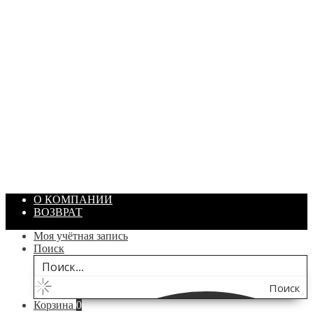
ПАСТА ГОИ
Артикул: 1869
Объем: 40 гр
Цвет: Зеленый
/ шт.
200.00
₽
В корзину
О КОМПАНИИ
ВОЗВРАТ
Моя учётная запись
Поиск
Поиск
Корзина
0
по