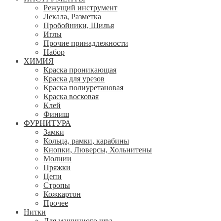
Режущий инструмент
Лекала, Разметка
Пробойники, Шилья
Иглы
Прочие принадлежности
Набор
ХИМИЯ
Краска проникающая
Краска для урезов
Краска полиуретановая
Краска восковая
Клей
Финиш
ФУРНИТУРА
Замки
Кольца, рамки, карабины
Кнопки, Люверсы, Хольнитены
Молнии
Пряжки
Цепи
Стропы
Кожкартон
Прочее
Нитки
Для машинного шва