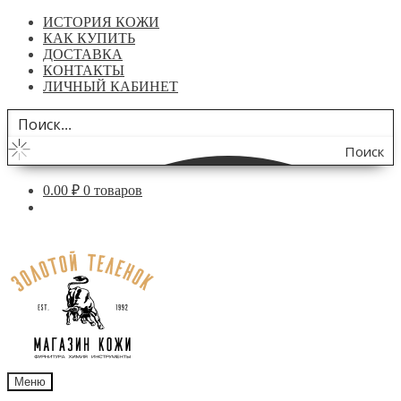
ИСТОРИЯ КОЖИ
КАК КУПИТЬ
ДОСТАВКА
КОНТАКТЫ
ЛИЧНЫЙ КАБИНЕТ
Поиск
по
0.00
₽
0 товаров
сайту
Перейти
Перейти
к
к
навигации
содержимому
Меню