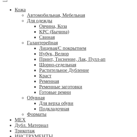
Кожа
Автомобильная, Мебельная
Для одежды
Овчина, Коза
КРС (Бычина)
Свиная
Галантерейная
Лицевая/С покрытием
Нубук, Велюр
Принт, Тиснение, Лак, Пулл-ап
Шорно-седельная
Растительное Дубление
Краст
Ременная
Ременные заготовки
Готовые ремни
Обувная
Для верха обуви
Подкладочная
Форматы
МЕХ
Дубл. Материал
Трикотаж
ИНСТРУМЕНТЫ