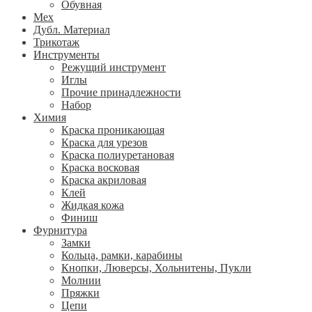
Обувная
Мех
Дубл. Материал
Трикотаж
Инструменты
Режущий инструмент
Иглы
Прочие принадлежности
Набор
Химия
Краска проникающая
Краска для урезов
Краска полиуретановая
Краска восковая
Краска акриловая
Клей
Жидкая кожа
Финиш
Фурнитура
Замки
Кольца, рамки, карабины
Кнопки, Люверсы, Хольнитены, Пукли
Молнии
Пряжки
Цепи