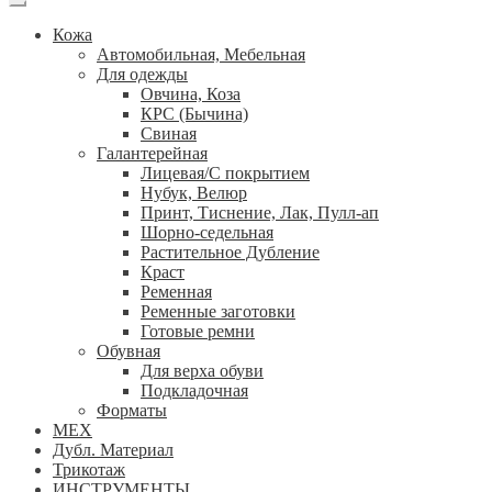
Кожа
Автомобильная, Мебельная
Для одежды
Овчина, Коза
КРС (Бычина)
Свиная
Галантерейная
Лицевая/С покрытием
Нубук, Велюр
Принт, Тиснение, Лак, Пулл-ап
Шорно-седельная
Растительное Дубление
Краст
Ременная
Ременные заготовки
Готовые ремни
Обувная
Для верха обуви
Подкладочная
Форматы
МЕХ
Дубл. Материал
Трикотаж
ИНСТРУМЕНТЫ