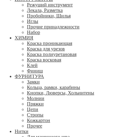
Режущий инструмент
Лекала, Разметка
Пробойники, Шилья
Иглы
Прочие принадлежности
Набор
ХИМИЯ
Краска проникающая
Краска для урезов
Краска полиуретановая
Краска восковая
Клей
Финиш
ФУРНИТУРА
Замки
Кольца, рамки, карабины
Кнопки, Люверсы, Хольнитены
Молнии
Пряжки
Цепи
Стропы
Кожкартон
Прочее
Нитки
Для машинного шва