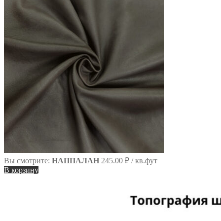
Вы смотрите:
НАППАЛАН
245.00
₽
/ кв.фут
В корзину