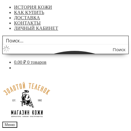
ИСТОРИЯ КОЖИ
КАК КУПИТЬ
ДОСТАВКА
КОНТАКТЫ
ЛИЧНЫЙ КАБИНЕТ
Поиск
по
0.00
₽
0 товаров
сайту
Перейти
Перейти
к
к
навигации
содержимому
Меню