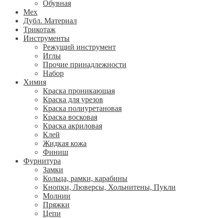
Обувная
Мех
Дубл. Материал
Трикотаж
Инструменты
Режущий инструмент
Иглы
Прочие принадлежности
Набор
Химия
Краска проникающая
Краска для урезов
Краска полиуретановая
Краска восковая
Краска акриловая
Клей
Жидкая кожа
Финиш
Фурнитура
Замки
Кольца, рамки, карабины
Кнопки, Люверсы, Хольнитены, Пукли
Молнии
Пряжки
Цепи