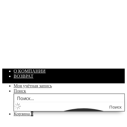
ПАСТА ГОИ
Артикул: 1869
Объем: 40 гр
Цвет: Зеленый
/ шт.
200.00
₽
В корзину
О КОМПАНИИ
ВОЗВРАТ
Моя учётная запись
Поиск
Поиск
Корзина
0
по
сайту