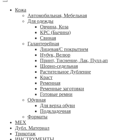
Кожа
Автомобильная, Мебельная
Для одежды
Овчина, Коза
КРС (Бычина)
Свиная
Галантерейная
Лицевая/С покрытием
Нубук, Велюр
Принт, Тиснение, Лак, Пулл-ап
Шорно-седельная
Растительное Дубление
Краст
Ременная
Ременные заготовки
Готовые ремни
Обувная
Для верха обуви
Подкладочная
Форматы
МЕХ
Дубл. Материал
Трикотаж
ИНСТРУМЕНТЫ