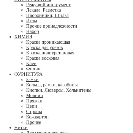
Режущий инструмент
Лекала, Разметка
Пробойники, Шилья
Иглы
Прочие принадлежности
Набор
ХИМИЯ
Краска проникающая
Краска для урезов
Краска полиуретановая
Краска восковая
Клей
Финиш
ФУРНИТУРА
Замки
Кольца, рамки, карабины
Кнопки, Люверсы, Хольнитены
Молнии
Пряжки
Цепи
Стропы
Кожкартон
Прочее
Нитки
Для машинного шва