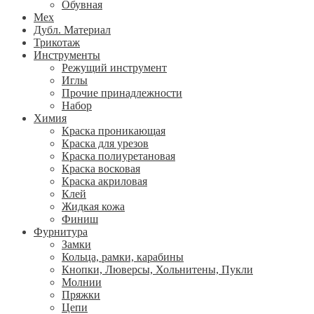
Обувная
Мех
Дубл. Материал
Трикотаж
Инструменты
Режущий инструмент
Иглы
Прочие принадлежности
Набор
Химия
Краска проникающая
Краска для урезов
Краска полиуретановая
Краска восковая
Краска акриловая
Клей
Жидкая кожа
Финиш
Фурнитура
Замки
Кольца, рамки, карабины
Кнопки, Люверсы, Хольнитены, Пукли
Молнии
Пряжки
Цепи