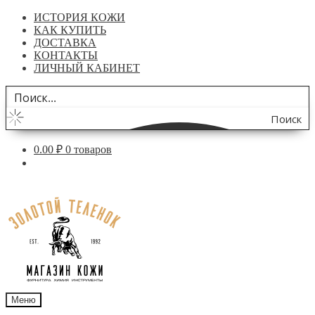
ИСТОРИЯ КОЖИ
КАК КУПИТЬ
ДОСТАВКА
КОНТАКТЫ
ЛИЧНЫЙ КАБИНЕТ
Поиск
по
0.00
₽
0 товаров
сайту
Перейти
Перейти
к
к
навигации
содержимому
Меню