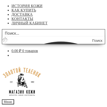
ИСТОРИЯ КОЖИ
КАК КУПИТЬ
ДОСТАВКА
КОНТАКТЫ
ЛИЧНЫЙ КАБИНЕТ
Поиск
по
0.00
₽
0 товаров
сайту
Перейти
Перейти
к
к
навигации
содержимому
Меню