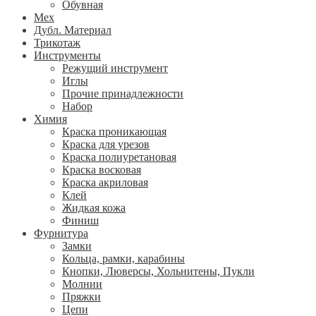
Обувная
Мех
Дубл. Материал
Трикотаж
Инструменты
Режущий инструмент
Иглы
Прочие принадлежности
Набор
Химия
Краска проникающая
Краска для урезов
Краска полиуретановая
Краска восковая
Краска акриловая
Клей
Жидкая кожа
Финиш
Фурнитура
Замки
Кольца, рамки, карабины
Кнопки, Люверсы, Хольнитены, Пукли
Молнии
Пряжки
Цепи