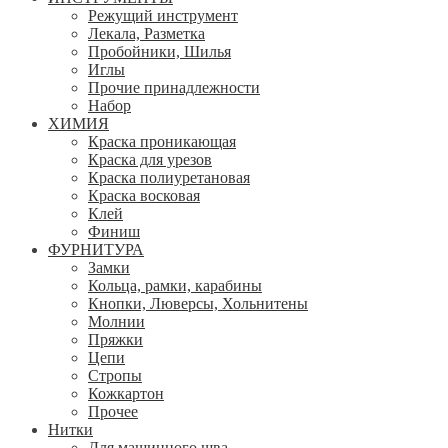
Режущий инструмент
Лекала, Разметка
Пробойники, Шилья
Иглы
Прочие принадлежности
Набор
ХИМИЯ
Краска проникающая
Краска для урезов
Краска полиуретановая
Краска восковая
Клей
Финиш
ФУРНИТУРА
Замки
Кольца, рамки, карабины
Кнопки, Люверсы, Хольнитены
Молнии
Пряжки
Цепи
Стропы
Кожкартон
Прочее
Нитки
Для машинного шва