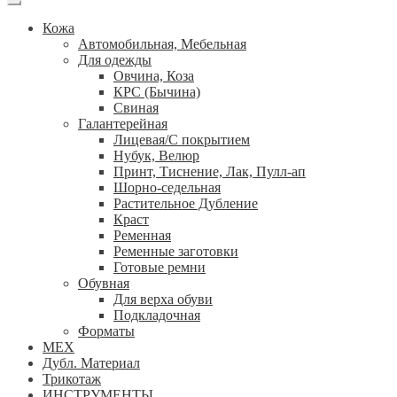
Кожа
Автомобильная, Мебельная
Для одежды
Овчина, Коза
КРС (Бычина)
Свиная
Галантерейная
Лицевая/С покрытием
Нубук, Велюр
Принт, Тиснение, Лак, Пулл-ап
Шорно-седельная
Растительное Дубление
Краст
Ременная
Ременные заготовки
Готовые ремни
Обувная
Для верха обуви
Подкладочная
Форматы
МЕХ
Дубл. Материал
Трикотаж
ИНСТРУМЕНТЫ