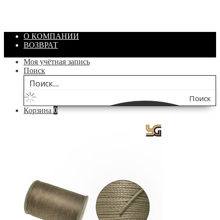
/ шт.
200.00
₽
В корзину
О КОМПАНИИ
ВОЗВРАТ
Моя учётная запись
Поиск
Поиск
Корзина
0
по
сайту