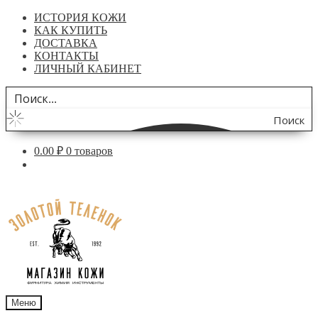
ИСТОРИЯ КОЖИ
КАК КУПИТЬ
ДОСТАВКА
КОНТАКТЫ
ЛИЧНЫЙ КАБИНЕТ
Поиск
по
0.00
₽
0 товаров
сайту
Перейти
Перейти
к
к
навигации
содержимому
Меню