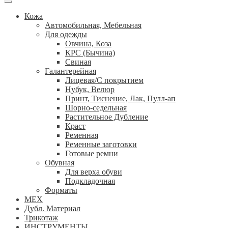
Кожа
Автомобильная, Мебельная
Для одежды
Овчина, Коза
КРС (Бычина)
Свиная
Галантерейная
Лицевая/С покрытием
Нубук, Велюр
Принт, Тиснение, Лак, Пулл-ап
Шорно-седельная
Растительное Дубление
Краст
Ременная
Ременные заготовки
Готовые ремни
Обувная
Для верха обуви
Подкладочная
Форматы
МЕХ
Дубл. Материал
Трикотаж
ИНСТРУМЕНТЫ