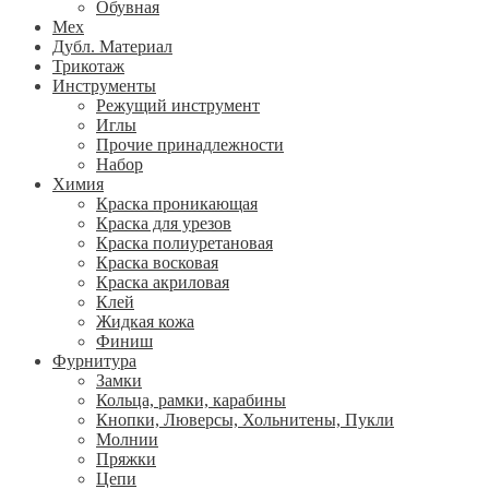
Обувная
Мех
Дубл. Материал
Трикотаж
Инструменты
Режущий инструмент
Иглы
Прочие принадлежности
Набор
Химия
Краска проникающая
Краска для урезов
Краска полиуретановая
Краска восковая
Краска акриловая
Клей
Жидкая кожа
Финиш
Фурнитура
Замки
Кольца, рамки, карабины
Кнопки, Люверсы, Хольнитены, Пукли
Молнии
Пряжки
Цепи