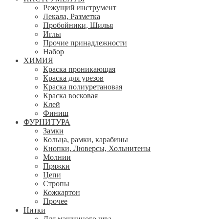
Режущий инструмент
Лекала, Разметка
Пробойники, Шилья
Иглы
Прочие принадлежности
Набор
ХИМИЯ
Краска проникающая
Краска для урезов
Краска полиуретановая
Краска восковая
Клей
Финиш
ФУРНИТУРА
Замки
Кольца, рамки, карабины
Кнопки, Люверсы, Хольнитены
Молнии
Пряжки
Цепи
Стропы
Кожкартон
Прочее
Нитки
Для машинного шва