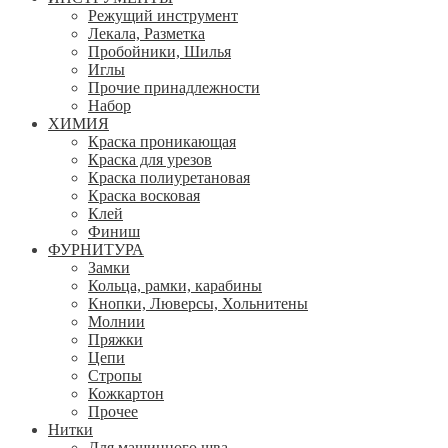
Режущий инструмент
Лекала, Разметка
Пробойники, Шилья
Иглы
Прочие принадлежности
Набор
ХИМИЯ
Краска проникающая
Краска для урезов
Краска полиуретановая
Краска восковая
Клей
Финиш
ФУРНИТУРА
Замки
Кольца, рамки, карабины
Кнопки, Люверсы, Хольнитены
Молнии
Пряжки
Цепи
Стропы
Кожкартон
Прочее
Нитки
Для машинного шва