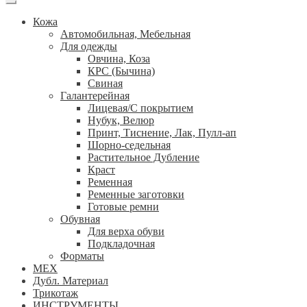
Кожа
Автомобильная, Мебельная
Для одежды
Овчина, Коза
КРС (Бычина)
Свиная
Галантерейная
Лицевая/С покрытием
Нубук, Велюр
Принт, Тиснение, Лак, Пулл-ап
Шорно-седельная
Растительное Дубление
Краст
Ременная
Ременные заготовки
Готовые ремни
Обувная
Для верха обуви
Подкладочная
Форматы
МЕХ
Дубл. Материал
Трикотаж
ИНСТРУМЕНТЫ