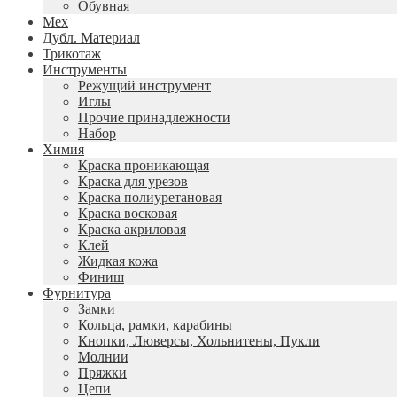
Обувная
Мех
Дубл. Материал
Трикотаж
Инструменты
Режущий инструмент
Иглы
Прочие принадлежности
Набор
Химия
Краска проникающая
Краска для урезов
Краска полиуретановая
Краска восковая
Краска акриловая
Клей
Жидкая кожа
Финиш
Фурнитура
Замки
Кольца, рамки, карабины
Кнопки, Люверсы, Хольнитены, Пукли
Молнии
Пряжки
Цепи