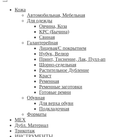
Кожа
Автомобильная, Мебельная
Для одежды
Овчина, Коза
КРС (Бычина)
Свиная
Галантерейная
Лицевая/С покрытием
Нубук, Велюр
Принт, Тиснение, Лак, Пулл-ап
Шорно-седельная
Растительное Дубление
Краст
Ременная
Ременные заготовки
Готовые ремни
Обувная
Для верха обуви
Подкладочная
Форматы
МЕХ
Дубл. Материал
Трикотаж
ИНСТРУМЕНТЫ