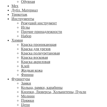
Обувная
Мех
Дубл. Материал
Трикотаж
Инструменты
Режущий инструмент
Иглы
Прочие принадлежности
Набор
Химия
Краска проникающая
Краска для урезов
Краска полиуретановая
Краска восковая
Краска акриловая
Клей
Жидкая кожа
Финиш
Фурнитура
Замки
Кольца, рамки, карабины
Кнопки, Люверсы, Хольнитены, Пукли
Молнии
Пряжки
Цепи