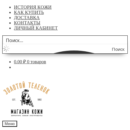
ИСТОРИЯ КОЖИ
КАК КУПИТЬ
ДОСТАВКА
КОНТАКТЫ
ЛИЧНЫЙ КАБИНЕТ
Поиск
по
0.00
₽
0 товаров
сайту
Перейти
Перейти
к
к
навигации
содержимому
Меню