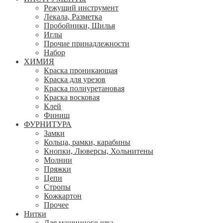
Режущий инструмент
Лекала, Разметка
Пробойники, Шилья
Иглы
Прочие принадлежности
Набор
ХИМИЯ
Краска проникающая
Краска для урезов
Краска полиуретановая
Краска восковая
Клей
Финиш
ФУРНИТУРА
Замки
Кольца, рамки, карабины
Кнопки, Люверсы, Хольнитены
Молнии
Пряжки
Цепи
Стропы
Кожкартон
Прочее
Нитки
Для машинного шва