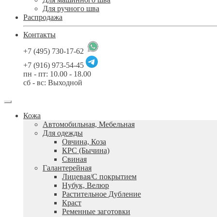
Для ручного шва
Распродажа
Контакты
+7 (495) 730-17-62
+7 (916) 973-54-45
пн - пт: 10.00 - 18.00
сб - вс: Выходной
Кожа
Автомобильная, Мебельная
Для одежды
Овчина, Коза
КРС (Бычина)
Свиная
Галантерейная
Лицевая/С покрытием
Нубук, Велюр
Растительное Дубление
Краст
Ременные заготовки