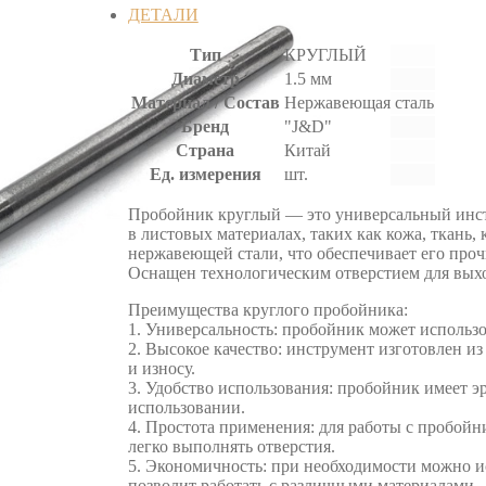
ДЕТАЛИ
Тип
КРУГЛЫЙ
Диаметр
1.5 мм
Материал / Состав
Нержавеющая сталь
Бренд
"J&D"
Страна
Китай
Ед. измерения
шт.
Пробойник круглый — это универсальный инст
в листовых материалах, таких как кожа, ткань,
нержавеющей стали, что обеспечивает его проч
Оснащен технологическим отверстием для вых
Преимущества круглого пробойника:
1. Универсальность: пробойник может использо
2. Высокое качество: инструмент изготовлен и
и износу.
3. Удобство использования: пробойник имеет э
использовании.
4. Простота применения: для работы с пробойн
легко выполнять отверстия.
5. Экономичность: при необходимости можно и
позволит работать с различными материалами.