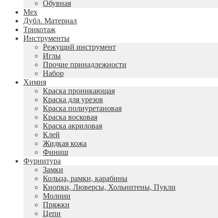
Обувная
Мех
Дубл. Материал
Трикотаж
Инструменты
Режущий инструмент
Иглы
Прочие принадлежности
Набор
Химия
Краска проникающая
Краска для урезов
Краска полиуретановая
Краска восковая
Краска акриловая
Клей
Жидкая кожа
Финиш
Фурнитура
Замки
Кольца, рамки, карабины
Кнопки, Люверсы, Хольнитены, Пукли
Молнии
Пряжки
Цепи