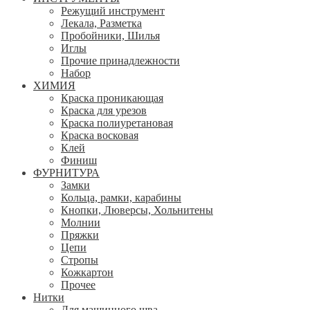
Режущий инструмент
Лекала, Разметка
Пробойники, Шилья
Иглы
Прочие принадлежности
Набор
ХИМИЯ
Краска проникающая
Краска для урезов
Краска полиуретановая
Краска восковая
Клей
Финиш
ФУРНИТУРА
Замки
Кольца, рамки, карабины
Кнопки, Люверсы, Хольнитены
Молнии
Пряжки
Цепи
Стропы
Кожкартон
Прочее
Нитки
Для машинного шва