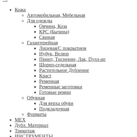
Кожа
Автомобильная, Мебельная
Для одежды
Овчина, Коза
КРС (Бычина)
Свиная
Галантерейная
Лицевая/С покрытием
Нубук, Велюр
Принт, Тиснение, Лак, Пулл-ап
Шорно-седельная
Растительное Дубление
Краст
Ременная
Ременные заготовки
Готовые ремни
Обувная
Для верха обуви
Подкладочная
Форматы
МЕХ
Дубл. Материал
Трикотаж
ИНСТРУМЕНТЫ