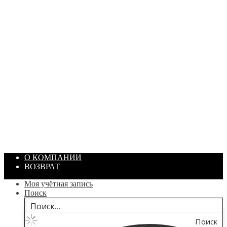
ПАСТА ГОИ
Артикул: 1869
Объем: 40 гр
Цвет: Зеленый
/ шт.
200.00
₽
В корзину
О КОМПАНИИ
ВОЗВРАТ
Моя учётная запись
Поиск
Поиск