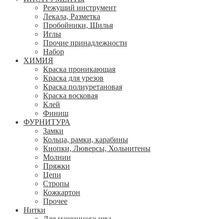
Режущий инструмент
Лекала, Разметка
Пробойники, Шилья
Иглы
Прочие принадлежности
Набор
ХИМИЯ
Краска проникающая
Краска для урезов
Краска полиуретановая
Краска восковая
Клей
Финиш
ФУРНИТУРА
Замки
Кольца, рамки, карабины
Кнопки, Люверсы, Хольнитены
Молнии
Пряжки
Цепи
Стропы
Кожкартон
Прочее
Нитки
Для машинного шва