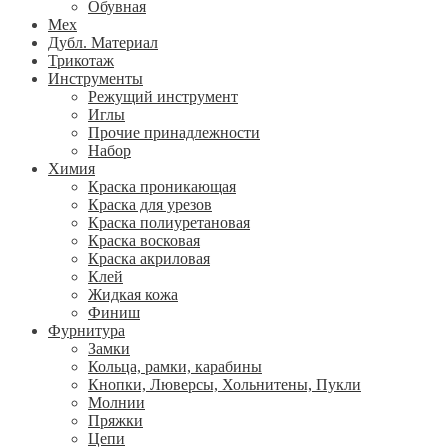
Обувная
Мех
Дубл. Материал
Трикотаж
Инструменты
Режущий инструмент
Иглы
Прочие принадлежности
Набор
Химия
Краска проникающая
Краска для урезов
Краска полиуретановая
Краска восковая
Краска акриловая
Клей
Жидкая кожа
Финиш
Фурнитура
Замки
Кольца, рамки, карабины
Кнопки, Люверсы, Хольнитены, Пукли
Молнии
Пряжки
Цепи