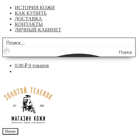
ИСТОРИЯ КОЖИ
КАК КУПИТЬ
ДОСТАВКА
КОНТАКТЫ
ЛИЧНЫЙ КАБИНЕТ
Поиск
по
0.00
₽
0 товаров
сайту
Перейти
Перейти
к
к
навигации
содержимому
Меню