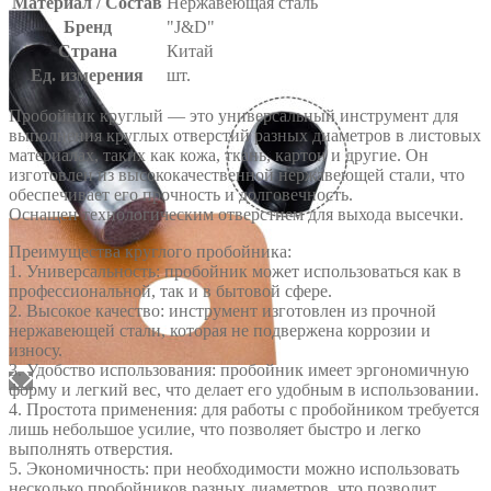
Материал / Состав
Нержавеющая сталь
Бренд
"J&D"
Страна
Китай
Ед. измерения
шт.
Пробойник круглый — это универсальный инструмент для
выполнения круглых отверстий разных диаметров в листовых
материалах, таких как кожа, ткань, картон и другие. Он
изготовлен из высококачественной нержавеющей стали, что
обеспечивает его прочность и долговечность.
Оснащен технологическим отверстием для выхода высечки.
Преимущества круглого пробойника:
1. Универсальность: пробойник может использоваться как в
профессиональной, так и в бытовой сфере.
2. Высокое качество: инструмент изготовлен из прочной
нержавеющей стали, которая не подвержена коррозии и
износу.
3. Удобство использования: пробойник имеет эргономичную
форму и легкий вес, что делает его удобным в использовании.
4. Простота применения: для работы с пробойником требуется
лишь небольшое усилие, что позволяет быстро и легко
выполнять отверстия.
5. Экономичность: при необходимости можно использовать
несколько пробойников разных диаметров, что позволит