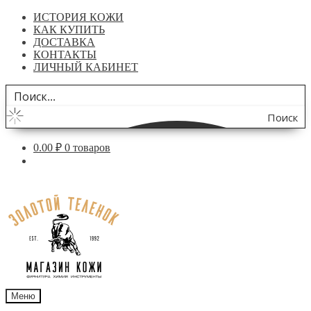
ИСТОРИЯ КОЖИ
КАК КУПИТЬ
ДОСТАВКА
КОНТАКТЫ
ЛИЧНЫЙ КАБИНЕТ
Поиск
по
0.00
₽
0 товаров
сайту
Перейти
Перейти
к
к
навигации
содержимому
Меню