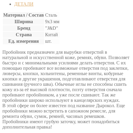
ОВАЛ
ДЕТАЛИ
Материал / Состав
Сталь
Ширина
9х3 мм
Бренд
"J&D"
Страна
Китай
Ед. измерения
шт.
Пробойник предназначен для вырубки отверстий в
натуральной и искусственной коже, ремнях, обуви. Позволяет
быстро и с минимальными усилиями делать отверстия. С их
помощью пробивают все возможные отверстия под заклепки,
люверсы, кнопки, хольнитены, ременные винты, кобурные
кнопки и другие украшения, подготавливают отверстия для
сшивания (ручного шва). Обычные иглы не способны сшить
кожу из-за её высокой плотности, поэту отверстия сначала
пробивают пробойником, а уже после сшивают. Так же
пробойники широко используют в канцелярских нуждах.
В этой сфере он более известен под название Дырокол. Еще
пробойники можно встретить в сапожном ремесле, для
ремонта обуви, сумок, ремней, часовых ремешков.
Пробойники имеют грубую заточку, может понадобиться
дополнительная правка!