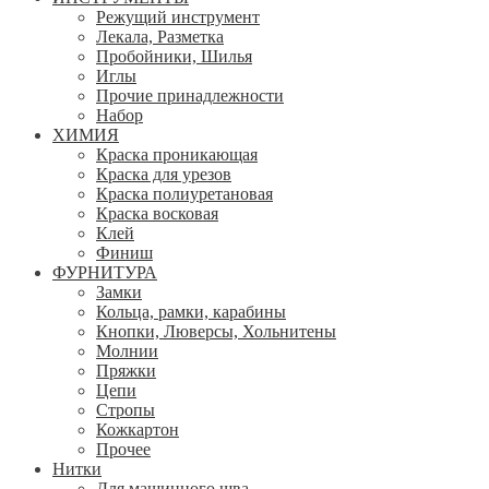
Режущий инструмент
Лекала, Разметка
Пробойники, Шилья
Иглы
Прочие принадлежности
Набор
ХИМИЯ
Краска проникающая
Краска для урезов
Краска полиуретановая
Краска восковая
Клей
Финиш
ФУРНИТУРА
Замки
Кольца, рамки, карабины
Кнопки, Люверсы, Хольнитены
Молнии
Пряжки
Цепи
Стропы
Кожкартон
Прочее
Нитки
Для машинного шва