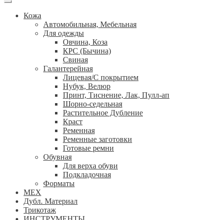
Кожа
Автомобильная, Мебельная
Для одежды
Овчина, Коза
КРС (Бычина)
Свиная
Галантерейная
Лицевая/С покрытием
Нубук, Велюр
Принт, Тиснение, Лак, Пулл-ап
Шорно-седельная
Растительное Дубление
Краст
Ременная
Ременные заготовки
Готовые ремни
Обувная
Для верха обуви
Подкладочная
Форматы
МЕХ
Дубл. Материал
Трикотаж
ИНСТРУМЕНТЫ