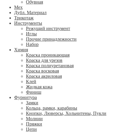
Обувная
Мех
Дубл. Материал
Трикотаж
Инструменты
Режущий инструмент
Иглы
Прочие принадлежности
Набор
Химия
Краска проникающая
Краска для урезов
Краска полиуретановая
Краска восковая
Краска акриловая
Клей
Жидкая кожа
Финиш
Фурнитура
Замки
Кольца, рамки, карабины
Кнопки, Люверсы, Хольнитены, Пукли
Молнии
Пряжки
Цепи