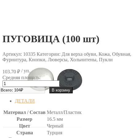
ПУГОВИЦА (100 шт)
Артикул:
10335
Категории: Для верха обуви, Кожа, Обувная,
Фурнитура, Кнопки, Люверсы, Хольнитены, Пукли
/ уп.
103.70
₽
Средняя площадь:
Количество
товара
В корзину
ПУГОВИЦА
(100
ДЕТАЛИ
шт)
Материал / Состав
Металл/Пластик
Размер
16.5 мм
Цвет
Черный
Страна
Турция