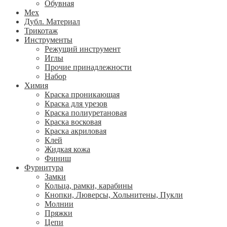
Обувная
Мех
Дубл. Материал
Трикотаж
Инструменты
Режущий инструмент
Иглы
Прочие принадлежности
Набор
Химия
Краска проникающая
Краска для урезов
Краска полиуретановая
Краска восковая
Краска акриловая
Клей
Жидкая кожа
Финиш
Фурнитура
Замки
Кольца, рамки, карабины
Кнопки, Люверсы, Хольнитены, Пукли
Молнии
Пряжки
Цепи