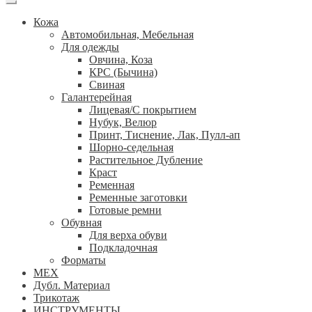
Кожа
Автомобильная, Мебельная
Для одежды
Овчина, Коза
КРС (Бычина)
Свиная
Галантерейная
Лицевая/С покрытием
Нубук, Велюр
Принт, Тиснение, Лак, Пулл-ап
Шорно-седельная
Растительное Дубление
Краст
Ременная
Ременные заготовки
Готовые ремни
Обувная
Для верха обуви
Подкладочная
Форматы
МЕХ
Дубл. Материал
Трикотаж
ИНСТРУМЕНТЫ