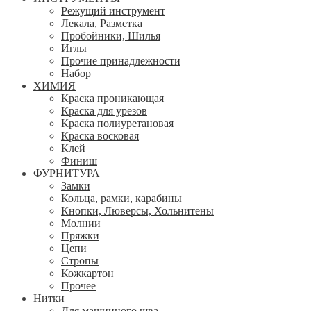
Режущий инструмент
Лекала, Разметка
Пробойники, Шилья
Иглы
Прочие принадлежности
Набор
ХИМИЯ
Краска проникающая
Краска для урезов
Краска полиуретановая
Краска восковая
Клей
Финиш
ФУРНИТУРА
Замки
Кольца, рамки, карабины
Кнопки, Люверсы, Хольнитены
Молнии
Пряжки
Цепи
Стропы
Кожкартон
Прочее
Нитки
Для машинного шва