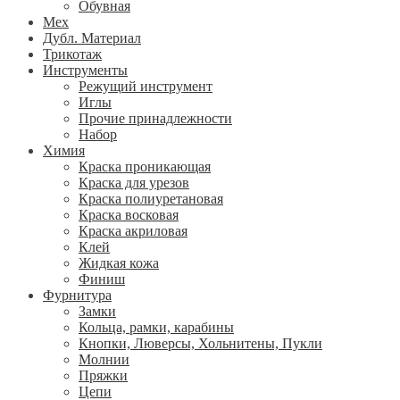
Обувная
Мех
Дубл. Материал
Трикотаж
Инструменты
Режущий инструмент
Иглы
Прочие принадлежности
Набор
Химия
Краска проникающая
Краска для урезов
Краска полиуретановая
Краска восковая
Краска акриловая
Клей
Жидкая кожа
Финиш
Фурнитура
Замки
Кольца, рамки, карабины
Кнопки, Люверсы, Хольнитены, Пукли
Молнии
Пряжки
Цепи