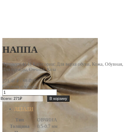
НАППА
Артикул:
4144
Категории: Для верха обуви, Кожа, Обувная,
Для одежды, Овчина, Коза
/ кв.фут
271.46
₽
Средняя площадь:
Количество
товара
В корзину
НАППА
ДЕТАЛИ
Тип
ОВЧИНА
Толщина
0.5-0.7 мм