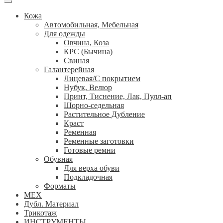
Кожа
Автомобильная, Мебельная
Для одежды
Овчина, Коза
КРС (Бычина)
Свиная
Галантерейная
Лицевая/С покрытием
Нубук, Велюр
Принт, Тиснение, Лак, Пулл-ап
Шорно-седельная
Растительное Дубление
Краст
Ременная
Ременные заготовки
Готовые ремни
Обувная
Для верха обуви
Подкладочная
Форматы
МЕХ
Дубл. Материал
Трикотаж
ИНСТРУМЕНТЫ