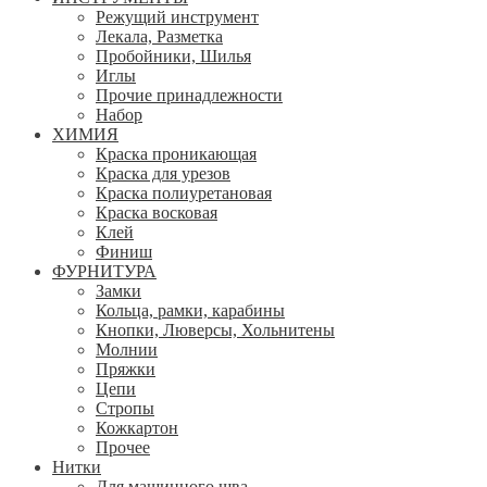
Режущий инструмент
Лекала, Разметка
Пробойники, Шилья
Иглы
Прочие принадлежности
Набор
ХИМИЯ
Краска проникающая
Краска для урезов
Краска полиуретановая
Краска восковая
Клей
Финиш
ФУРНИТУРА
Замки
Кольца, рамки, карабины
Кнопки, Люверсы, Хольнитены
Молнии
Пряжки
Цепи
Стропы
Кожкартон
Прочее
Нитки
Для машинного шва