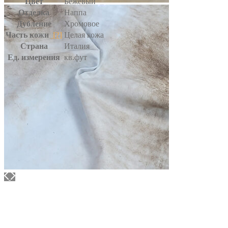
Цвет
Бежевый
Отделка
Наппа
Дубление
Хромовое
Часть кожи
[?]
Целая кожа
Страна
Италия
Ед. измерения
кв.фут