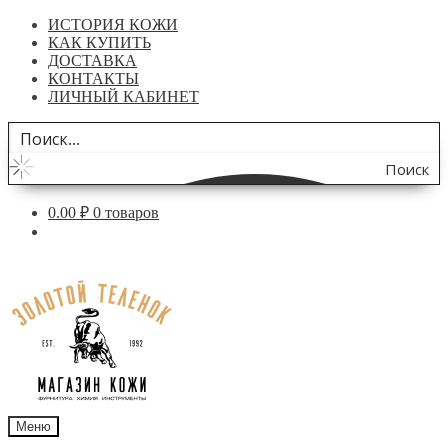
ИСТОРИЯ КОЖИ
КАК КУПИТЬ
ДОСТАВКА
КОНТАКТЫ
ЛИЧНЫЙ КАБИНЕТ
Поиск
по
0.00
₽
0 товаров
сайту
Перейти
Перейти
к
к
навигации
содержимому
Меню