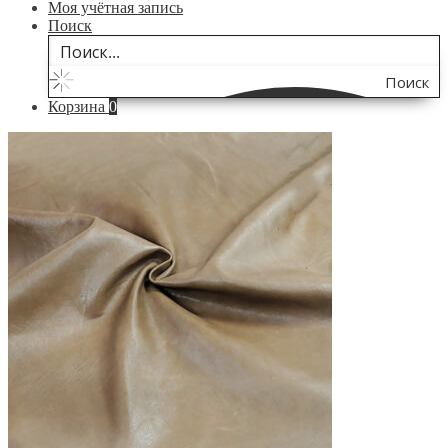
Моя учётная запись
Поиск
Поиск
Корзина
0
по
сайту