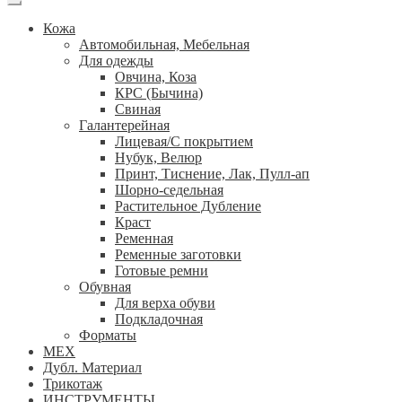
Кожа
Автомобильная, Мебельная
Для одежды
Овчина, Коза
КРС (Бычина)
Свиная
Галантерейная
Лицевая/С покрытием
Нубук, Велюр
Принт, Тиснение, Лак, Пулл-ап
Шорно-седельная
Растительное Дубление
Краст
Ременная
Ременные заготовки
Готовые ремни
Обувная
Для верха обуви
Подкладочная
Форматы
МЕХ
Дубл. Материал
Трикотаж
ИНСТРУМЕНТЫ