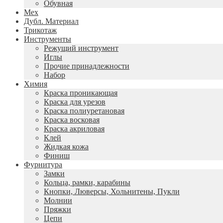
Обувная
Мех
Дубл. Материал
Трикотаж
Инструменты
Режущий инструмент
Иглы
Прочие принадлежности
Набор
Химия
Краска проникающая
Краска для урезов
Краска полиуретановая
Краска восковая
Краска акриловая
Клей
Жидкая кожа
Финиш
Фурнитура
Замки
Кольца, рамки, карабины
Кнопки, Люверсы, Хольнитены, Пукли
Молнии
Пряжки
Цепи