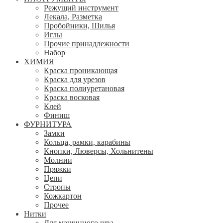
Режущий инструмент
Лекала, Разметка
Пробойники, Шилья
Иглы
Прочие принадлежности
Набор
ХИМИЯ
Краска проникающая
Краска для урезов
Краска полиуретановая
Краска восковая
Клей
Финиш
ФУРНИТУРА
Замки
Кольца, рамки, карабины
Кнопки, Люверсы, Хольнитены
Молнии
Пряжки
Цепи
Стропы
Кожкартон
Прочее
Нитки
Для машинного шва