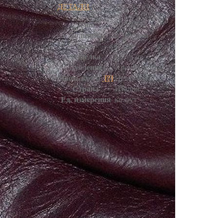
ДЕТАЛИ
Тип
ОВЧИНА
Толщина
0.7-0.9 мм
Цвет
Бордо
Отделка
Пулл-ап
Дубление
Хромовое
Часть кожи
[?]
Целая кожа
Страна
Италия
Ед. измерения
кв.фут