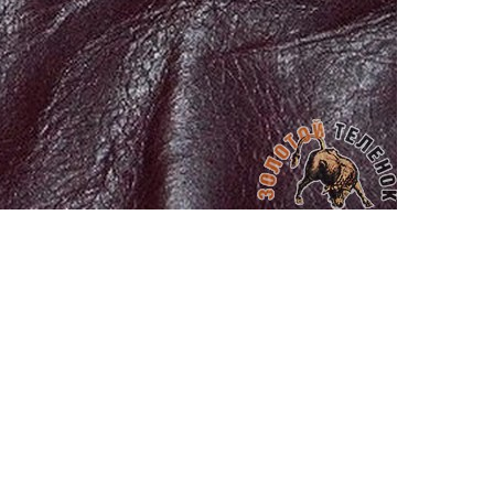
АППРЕТУРА ДЛЯ КОЖИ
APPRETTO MILD
Артикул: 645
Тип: ГЛЯНЦЕВАЯ
Объем: 100 мл
Материал / Состав: Вода, воски, самопо
Цвет: Коричневый
Бренд: "KENDA FARBEN"
Страна: Италия
/ бут.
300.00
₽
В корзину