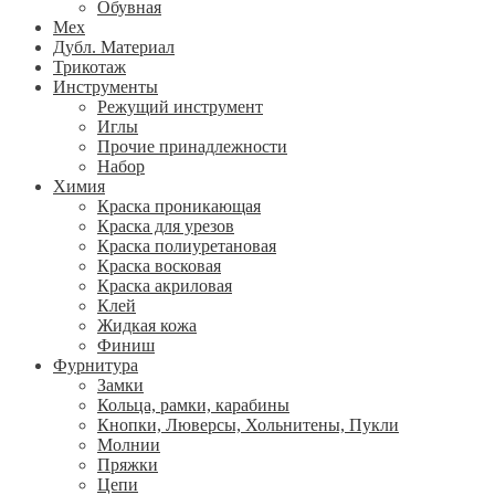
Обувная
Мех
Дубл. Материал
Трикотаж
Инструменты
Режущий инструмент
Иглы
Прочие принадлежности
Набор
Химия
Краска проникающая
Краска для урезов
Краска полиуретановая
Краска восковая
Краска акриловая
Клей
Жидкая кожа
Финиш
Фурнитура
Замки
Кольца, рамки, карабины
Кнопки, Люверсы, Хольнитены, Пукли
Молнии
Пряжки
Цепи