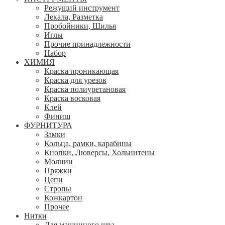
Режущий инструмент
Лекала, Разметка
Пробойники, Шилья
Иглы
Прочие принадлежности
Набор
ХИМИЯ
Краска проникающая
Краска для урезов
Краска полиуретановая
Краска восковая
Клей
Финиш
ФУРНИТУРА
Замки
Кольца, рамки, карабины
Кнопки, Люверсы, Хольнитены
Молнии
Пряжки
Цепи
Стропы
Кожкартон
Прочее
Нитки
Для машинного шва