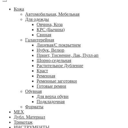
Кожа
Автомобильная, Мебельная
Для одежды
Овчина, Коза
КРС (Бычина)
Свиная
Галантерейная
Лицевая/С покрытием
Нубук, Велюр
Принт, Тиснение, Лак, Пулл-ап
Шорно-седельная
Растительное Дубление
Краст
Ременная
Ременные заготовки
Готовые ремни
Обувная
Для верха обуви
Подкладочная
Форматы
МЕХ
Дубл. Материал
Трикотаж
ИНСТРУМЕНТЫ