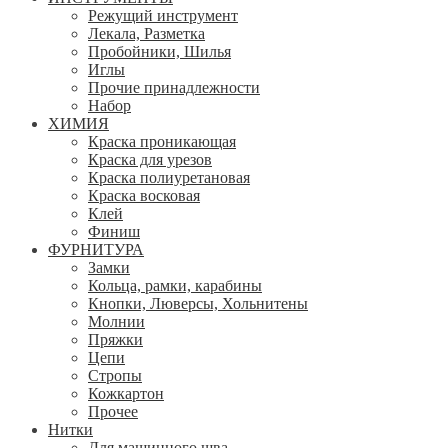
Режущий инструмент
Лекала, Разметка
Пробойники, Шилья
Иглы
Прочие принадлежности
Набор
ХИМИЯ
Краска проникающая
Краска для урезов
Краска полиуретановая
Краска восковая
Клей
Финиш
ФУРНИТУРА
Замки
Кольца, рамки, карабины
Кнопки, Люверсы, Хольнитены
Молнии
Пряжки
Цепи
Стропы
Кожкартон
Прочее
Нитки
Для машинного шва