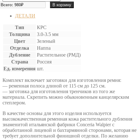
товара
В корзину
РЕМЕННЫЕ
ЗАГОТОВКИ
ДЕТАЛИ
С
ФИНИШЕМ
Тип
КРС
(РМД)
Толщина
3.0-3.5 мм
Цвет
Зеленый
Отделка
Наппа
Дубление
Растительное (РМД)
Страна
Россия
Ед. измерения
шт.
Комплект включает заготовки для изготовления ремня:
— ременная полоса длиной от 115 см до 125 см.
— заготовка для изготовления тренчиков из того же
материала. Скрепить можно обыкновенным канцелярским
степлером.
В качестве основы для этого изделия используется
высококачественная ременная кожа растительного дубления
знаменитой итальянской фабрики Conceria Walpier с
обработанной лицевой и бахтармянной сторонами, которая не
требует дополнительной финишной отделки. По желанию