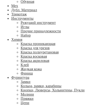
Обувная
Мех
Дубл. Материал
Трикотаж
Инструменты
Режущий инструмент
Иглы
Прочие принадлежности
Набор
Химия
Краска проникающая
Краска для урезов
Краска полиуретановая
Краска восковая
Краска акриловая
Клей
Жидкая кожа
Финиш
Фурнитура
Замки
Кольца, рамки, карабины
Кнопки, Люверсы, Хольнитены, Пукли
Молнии
Пряжки
Цепи