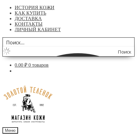
ИСТОРИЯ КОЖИ
КАК КУПИТЬ
ДОСТАВКА
КОНТАКТЫ
ЛИЧНЫЙ КАБИНЕТ
Поиск
по
0.00
₽
0 товаров
сайту
Перейти
Перейти
к
к
навигации
содержимому
Меню