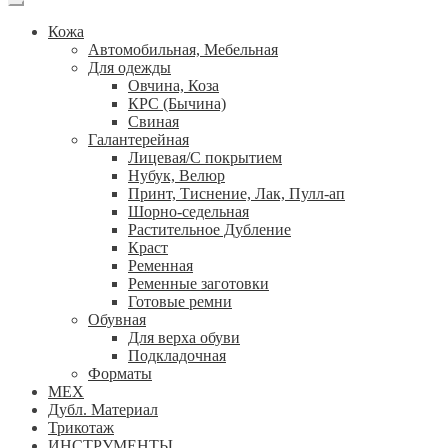
Кожа
Автомобильная, Мебельная
Для одежды
Овчина, Коза
КРС (Бычина)
Свиная
Галантерейная
Лицевая/С покрытием
Нубук, Велюр
Принт, Тиснение, Лак, Пулл-ап
Шорно-седельная
Растительное Дубление
Краст
Ременная
Ременные заготовки
Готовые ремни
Обувная
Для верха обуви
Подкладочная
Форматы
МЕХ
Дубл. Материал
Трикотаж
ИНСТРУМЕНТЫ