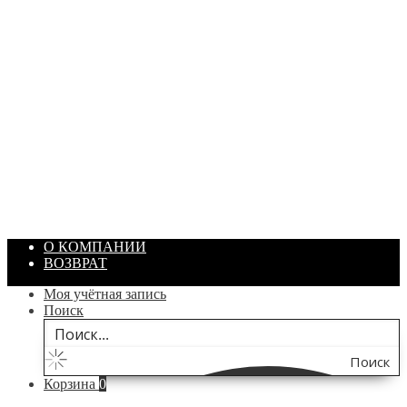
ПАСТА ГОИ
Артикул: 1869
Объем: 40 гр
Цвет: Зеленый
/ шт.
200.00
₽
В корзину
О КОМПАНИИ
ВОЗВРАТ
Моя учётная запись
Поиск
Поиск
Корзина
0
по