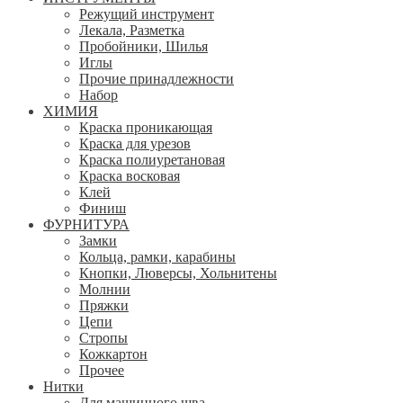
Режущий инструмент
Лекала, Разметка
Пробойники, Шилья
Иглы
Прочие принадлежности
Набор
ХИМИЯ
Краска проникающая
Краска для урезов
Краска полиуретановая
Краска восковая
Клей
Финиш
ФУРНИТУРА
Замки
Кольца, рамки, карабины
Кнопки, Люверсы, Хольнитены
Молнии
Пряжки
Цепи
Стропы
Кожкартон
Прочее
Нитки
Для машинного шва