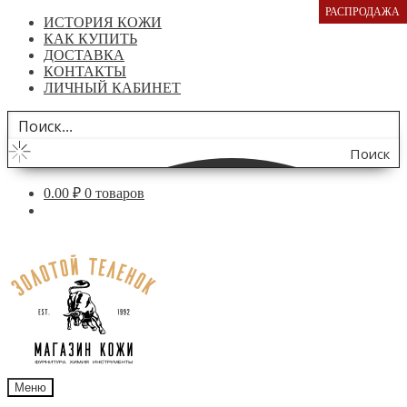
РАСПРОДАЖА
ИСТОРИЯ КОЖИ
КАК КУПИТЬ
ДОСТАВКА
КОНТАКТЫ
ЛИЧНЫЙ КАБИНЕТ
Поиск
по
0.00
₽
0 товаров
сайту
Перейти
Перейти
к
к
навигации
содержимому
Меню