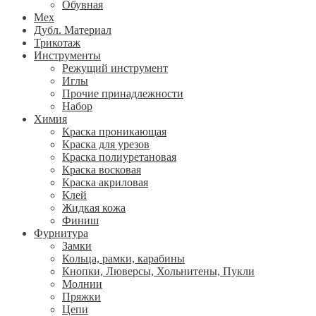
Обувная
Мех
Дубл. Материал
Трикотаж
Инструменты
Режущий инструмент
Иглы
Прочие принадлежности
Набор
Химия
Краска проникающая
Краска для урезов
Краска полиуретановая
Краска восковая
Краска акриловая
Клей
Жидкая кожа
Финиш
Фурнитура
Замки
Кольца, рамки, карабины
Кнопки, Люверсы, Хольнитены, Пукли
Молнии
Пряжки
Цепи