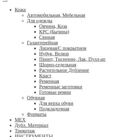
Кожа
Автомобильная, Мебельная
Для одежды
Овчина, Коза
КРС (Бычина)
Свиная
Галантерейная
Лицевая/С покрытием
Нубук, Велюр
Принт, Тиснение, Лак, Пулл-ап
Шорно-седельная
Растительное Дубление
Краст
Ременная
Ременные заготовки
Готовые ремни
Обувная
Для верха обуви
Подкладочная
Форматы
МЕХ
Дубл. Материал
Трикотаж
ИНСТРУМЕНТЫ