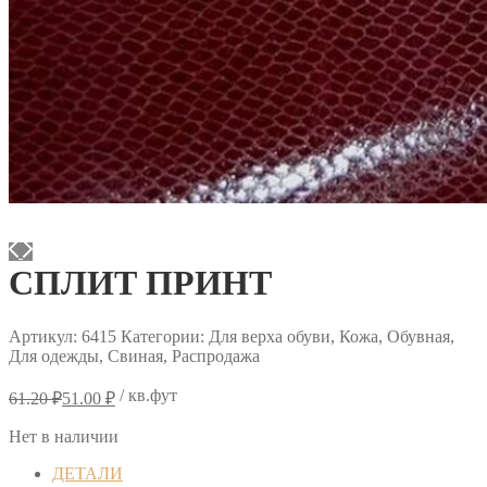
СПЛИТ ПРИНТ
Артикул:
6415
Категории: Для верха обуви, Кожа, Обувная,
Для одежды, Свиная, Распродажа
Первоначальная
Текущая
/ кв.фут
61.20
₽
51.00
₽
цена
цена:
составляла
51.00 ₽.
Нет в наличии
61.20 ₽.
ДЕТАЛИ