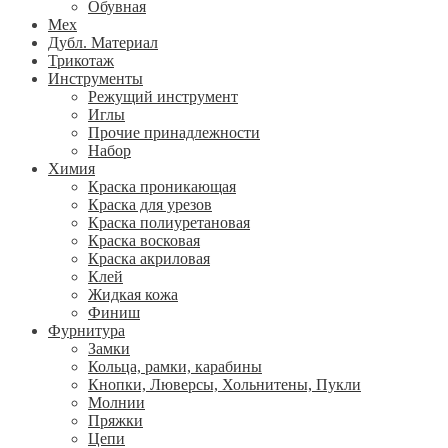
Обувная
Мех
Дубл. Материал
Трикотаж
Инструменты
Режущий инструмент
Иглы
Прочие принадлежности
Набор
Химия
Краска проникающая
Краска для урезов
Краска полиуретановая
Краска восковая
Краска акриловая
Клей
Жидкая кожа
Финиш
Фурнитура
Замки
Кольца, рамки, карабины
Кнопки, Люверсы, Хольнитены, Пукли
Молнии
Пряжки
Цепи