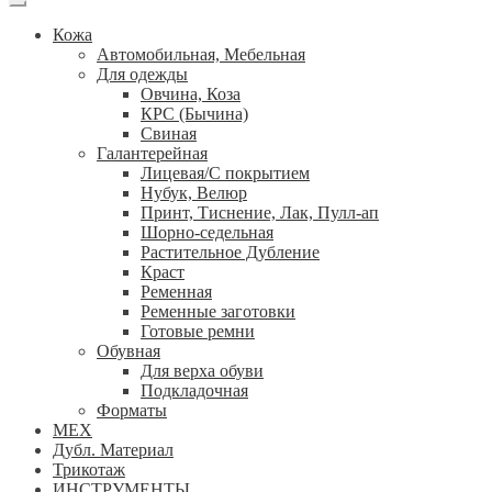
Кожа
Автомобильная, Мебельная
Для одежды
Овчина, Коза
КРС (Бычина)
Свиная
Галантерейная
Лицевая/С покрытием
Нубук, Велюр
Принт, Тиснение, Лак, Пулл-ап
Шорно-седельная
Растительное Дубление
Краст
Ременная
Ременные заготовки
Готовые ремни
Обувная
Для верха обуви
Подкладочная
Форматы
МЕХ
Дубл. Материал
Трикотаж
ИНСТРУМЕНТЫ