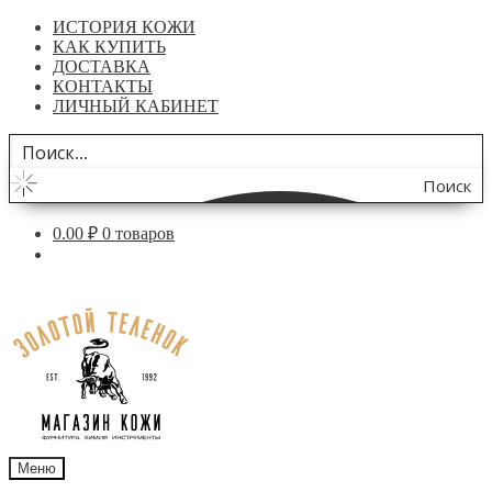
ИСТОРИЯ КОЖИ
КАК КУПИТЬ
ДОСТАВКА
КОНТАКТЫ
ЛИЧНЫЙ КАБИНЕТ
Поиск
по
0.00
₽
0 товаров
сайту
Перейти
Перейти
к
к
навигации
содержимому
Меню