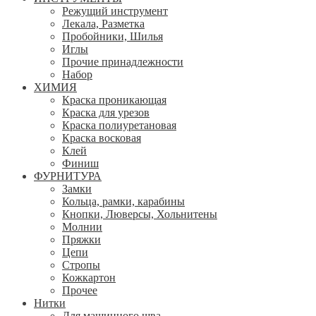
Режущий инструмент
Лекала, Разметка
Пробойники, Шилья
Иглы
Прочие принадлежности
Набор
ХИМИЯ
Краска проникающая
Краска для урезов
Краска полиуретановая
Краска восковая
Клей
Финиш
ФУРНИТУРА
Замки
Кольца, рамки, карабины
Кнопки, Люверсы, Хольнитены
Молнии
Пряжки
Цепи
Стропы
Кожкартон
Прочее
Нитки
Для машинного шва