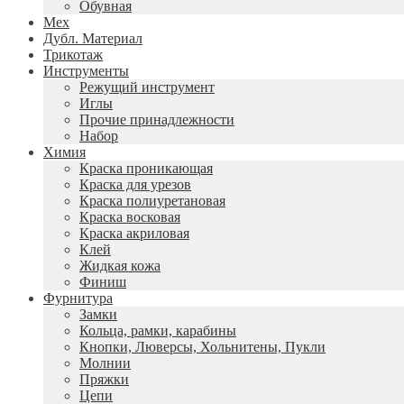
Обувная
Мех
Дубл. Материал
Трикотаж
Инструменты
Режущий инструмент
Иглы
Прочие принадлежности
Набор
Химия
Краска проникающая
Краска для урезов
Краска полиуретановая
Краска восковая
Краска акриловая
Клей
Жидкая кожа
Финиш
Фурнитура
Замки
Кольца, рамки, карабины
Кнопки, Люверсы, Хольнитены, Пукли
Молнии
Пряжки
Цепи