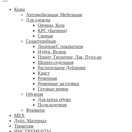
Кожа
Автомобильная, Мебельная
Для одежды
Овчина, Коза
КРС (Бычина)
Свиная
Галантерейная
Лицевая/С покрытием
Нубук, Велюр
Принт, Тиснение, Лак, Пулл-ап
Шорно-седельная
Растительное Дубление
Краст
Ременная
Ременные заготовки
Готовые ремни
Обувная
Для верха обуви
Подкладочная
Форматы
МЕХ
Дубл. Материал
Трикотаж
ИНСТРУМЕНТЫ