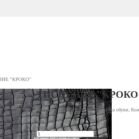
ИЕ "КРОКО"
ТИСНЕНИЕ "КРОКО
Артикул:
7981
Категории: Для верха обуви, Ко
/ кв.фут
282.20
₽
Средняя площадь:
Количество
товара