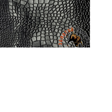
ВОСК COLUMBUS
Для обработки уреза
Артикул: 1448
Объем: 25 гр
Материал / Состав: Тугоплавкий воск, ка
Цвет: Коричневый
Страна: Япония
/ шт.
500.00
₽
В корзину