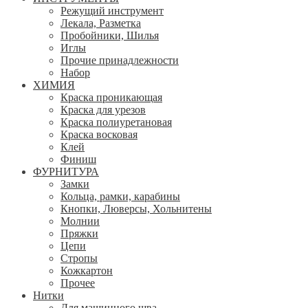
Режущий инструмент
Лекала, Разметка
Пробойники, Шилья
Иглы
Прочие принадлежности
Набор
ХИМИЯ
Краска проникающая
Краска для урезов
Краска полиуретановая
Краска восковая
Клей
Финиш
ФУРНИТУРА
Замки
Кольца, рамки, карабины
Кнопки, Люверсы, Хольнитены
Молнии
Пряжки
Цепи
Стропы
Кожкартон
Прочее
Нитки
Для машинного шва