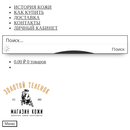
ИСТОРИЯ КОЖИ
КАК КУПИТЬ
ДОСТАВКА
КОНТАКТЫ
ЛИЧНЫЙ КАБИНЕТ
Поиск
по
0.00
₽
0 товаров
сайту
Перейти
Перейти
к
к
навигации
содержимому
Меню