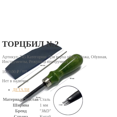
ТОРЦБИЛ №2
Артикул:
745
Категории: Для верха обуви, Кожа, Обувная,
Инструменты, Режущий инструмент
/ шт.
1000.00
₽
Нет в наличии
ДЕТАЛИ
Материал / Состав
Сталь
Ширина
1 мм
Бренд
"J&D"
Страна
Китай