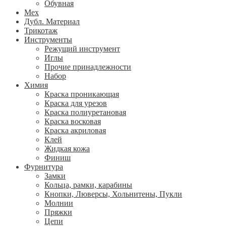
Обувная
Мех
Дубл. Материал
Трикотаж
Инструменты
Режущий инструмент
Иглы
Прочие принадлежности
Набор
Химия
Краска проникающая
Краска для урезов
Краска полиуретановая
Краска восковая
Краска акриловая
Клей
Жидкая кожа
Финиш
Фурнитура
Замки
Кольца, рамки, карабины
Кнопки, Люверсы, Хольнитены, Пукли
Молнии
Пряжки
Цепи