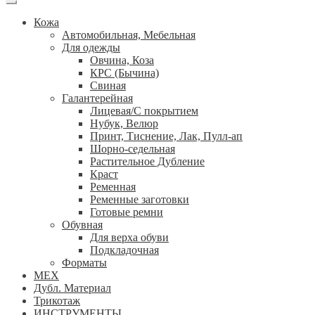
Кожа
Автомобильная, Мебельная
Для одежды
Овчина, Коза
КРС (Бычина)
Свиная
Галантерейная
Лицевая/С покрытием
Нубук, Велюр
Принт, Тиснение, Лак, Пулл-ап
Шорно-седельная
Растительное Дубление
Краст
Ременная
Ременные заготовки
Готовые ремни
Обувная
Для верха обуви
Подкладочная
Форматы
МЕХ
Дубл. Материал
Трикотаж
ИНСТРУМЕНТЫ