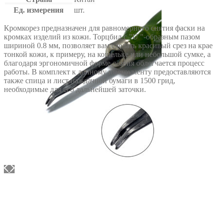
Ед. измерения
шт.
Кромкорез предназначен для равномерного снятия фаски на
кромках изделий из кожи. Торцбил с "U "-образным пазом
шириной 0.8 мм, позволяет вам сделать красивый срез на крае
тонкой кожи, к примеру, на кошельке или небольшой сумке, а
благодаря эргономичной форме лезвия облегчается процесс
работы. В комплект к данному инструменту предоставляются
также спица и лист наждачной бумаги в 1500 грид,
необходимые для его дальнейшей заточки.