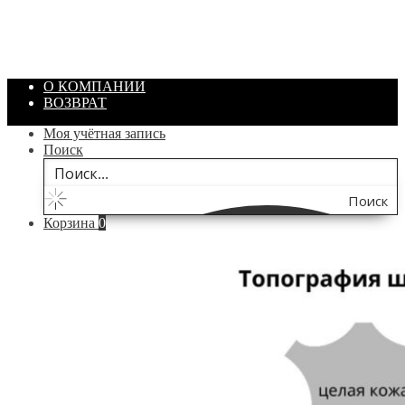
Объем: 40 гр
Цвет: Зеленый
/ шт.
200.00
₽
В корзину
О КОМПАНИИ
ВОЗВРАТ
Моя учётная запись
Поиск
Поиск
Корзина
0
по
сайту