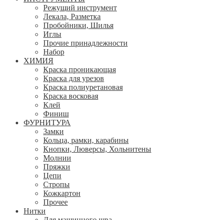
Режущий инструмент
Лекала, Разметка
Пробойники, Шилья
Иглы
Прочие принадлежности
Набор
ХИМИЯ
Краска проникающая
Краска для урезов
Краска полиуретановая
Краска восковая
Клей
Финиш
ФУРНИТУРА
Замки
Кольца, рамки, карабины
Кнопки, Люверсы, Хольнитены
Молнии
Пряжки
Цепи
Стропы
Кожкартон
Прочее
Нитки
Для машинного шва