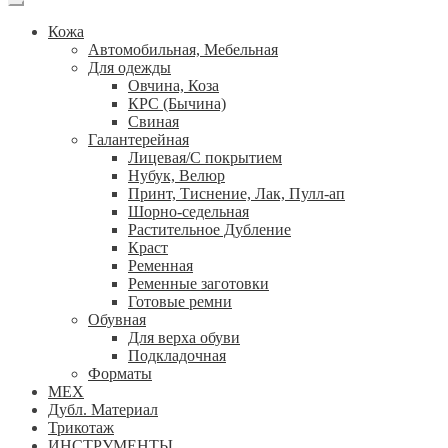
Кожа
Автомобильная, Мебельная
Для одежды
Овчина, Коза
КРС (Бычина)
Свиная
Галантерейная
Лицевая/С покрытием
Нубук, Велюр
Принт, Тиснение, Лак, Пулл-ап
Шорно-седельная
Растительное Дубление
Краст
Ременная
Ременные заготовки
Готовые ремни
Обувная
Для верха обуви
Подкладочная
Форматы
МЕХ
Дубл. Материал
Трикотаж
ИНСТРУМЕНТЫ