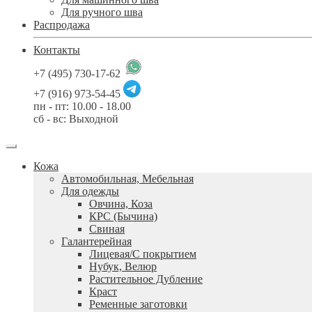
Для ручного шва
Распродажа
Контакты
+7 (495) 730-17-62
+7 (916) 973-54-45
пн - пт: 10.00 - 18.00
сб - вс: Выходной
Кожа
Автомобильная, Мебельная
Для одежды
Овчина, Коза
КРС (Бычина)
Свиная
Галантерейная
Лицевая/С покрытием
Нубук, Велюр
Растительное Дубление
Краст
Ременные заготовки