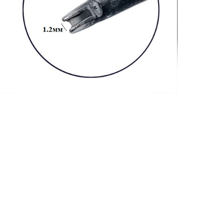
АППРЕТУРА ДЛЯ КОЖИ
APPRETTO SUPER
Артикул: 9131
Тип: ГЛЯНЦЕВАЯ
Объем: 1 литр
Материал / Состав: Вода, воски, самопо
Цвет: Черный
Бренд: "KENDA FARBEN"
Страна: Италия