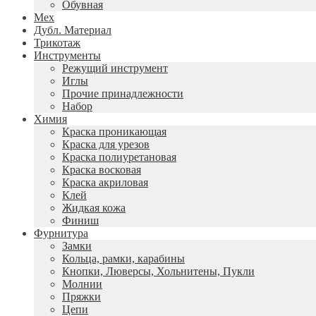
Обувная
Мех
Дубл. Материал
Трикотаж
Инструменты
Режущий инструмент
Иглы
Прочие принадлежности
Набор
Химия
Краска проникающая
Краска для урезов
Краска полиуретановая
Краска восковая
Краска акриловая
Клей
Жидкая кожа
Финиш
Фурнитура
Замки
Кольца, рамки, карабины
Кнопки, Люверсы, Хольнитены, Пукли
Молнии
Пряжки
Цепи