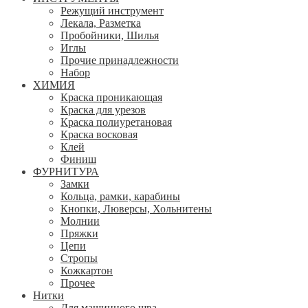
Режущий инструмент
Лекала, Разметка
Пробойники, Шилья
Иглы
Прочие принадлежности
Набор
ХИМИЯ
Краска проникающая
Краска для урезов
Краска полиуретановая
Краска восковая
Клей
Финиш
ФУРНИТУРА
Замки
Кольца, рамки, карабины
Кнопки, Люверсы, Хольнитены
Молнии
Пряжки
Цепи
Стропы
Кожкартон
Прочее
Нитки
Для машинного шва