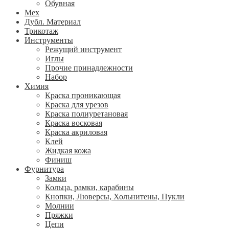
Обувная
Мех
Дубл. Материал
Трикотаж
Инструменты
Режущий инструмент
Иглы
Прочие принадлежности
Набор
Химия
Краска проникающая
Краска для урезов
Краска полиуретановая
Краска восковая
Краска акриловая
Клей
Жидкая кожа
Финиш
Фурнитура
Замки
Кольца, рамки, карабины
Кнопки, Люверсы, Хольнитены, Пукли
Молнии
Пряжки
Цепи