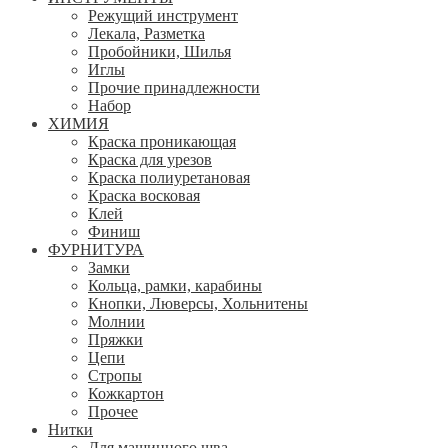
Режущий инструмент
Лекала, Разметка
Пробойники, Шилья
Иглы
Прочие принадлежности
Набор
ХИМИЯ
Краска проникающая
Краска для урезов
Краска полиуретановая
Краска восковая
Клей
Финиш
ФУРНИТУРА
Замки
Кольца, рамки, карабины
Кнопки, Люверсы, Хольнитены
Молнии
Пряжки
Цепи
Стропы
Кожкартон
Прочее
Нитки
Для машинного шва