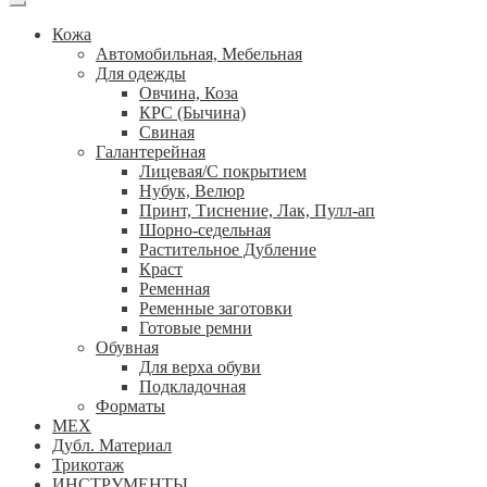
Кожа
Автомобильная, Мебельная
Для одежды
Овчина, Коза
КРС (Бычина)
Свиная
Галантерейная
Лицевая/С покрытием
Нубук, Велюр
Принт, Тиснение, Лак, Пулл-ап
Шорно-седельная
Растительное Дубление
Краст
Ременная
Ременные заготовки
Готовые ремни
Обувная
Для верха обуви
Подкладочная
Форматы
МЕХ
Дубл. Материал
Трикотаж
ИНСТРУМЕНТЫ