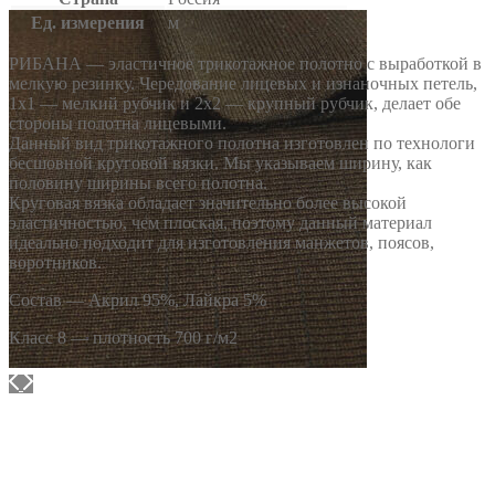
Ед. измерения
м
РИБАНА — эластичное трикотажное полотно с выработкой в
мелкую резинку. Чередование лицевых и изнаночных петель,
1х1 — мелкий рубчик и 2х2 — крупный рубчик, делает обе
стороны полотна лицевыми.
Данный вид трикотажного полотна изготовлен по технологи
бесшовной круговой вязки. Мы указываем ширину, как
половину ширины всего полотна.
Круговая вязка обладает значительно более высокой
эластичностью, чем плоская, поэтому данный материал
идеально подходит для изготовления манжетов, поясов,
воротников.
Состав — Акрил 95%, Лайкра 5%
Класс 8 — плотность 700 г/м2