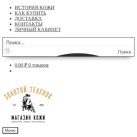
ИСТОРИЯ КОЖИ
КАК КУПИТЬ
ДОСТАВКА
КОНТАКТЫ
ЛИЧНЫЙ КАБИНЕТ
Поиск
по
0.00
₽
0 товаров
сайту
Перейти
Перейти
к
к
навигации
содержимому
Меню