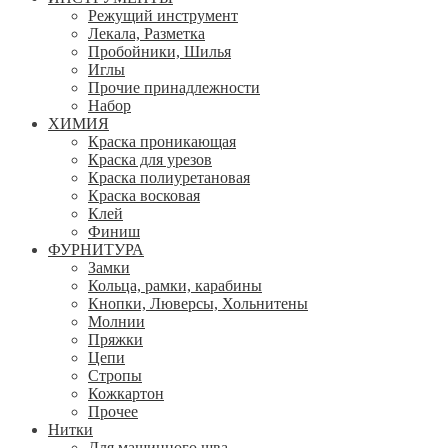
Режущий инструмент
Лекала, Разметка
Пробойники, Шилья
Иглы
Прочие принадлежности
Набор
ХИМИЯ
Краска проникающая
Краска для урезов
Краска полиуретановая
Краска восковая
Клей
Финиш
ФУРНИТУРА
Замки
Кольца, рамки, карабины
Кнопки, Люверсы, Хольнитены
Молнии
Пряжки
Цепи
Стропы
Кожкартон
Прочее
Нитки
Для машинного шва