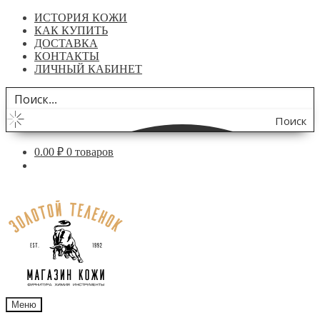
ИСТОРИЯ КОЖИ
КАК КУПИТЬ
ДОСТАВКА
КОНТАКТЫ
ЛИЧНЫЙ КАБИНЕТ
Поиск
по
0.00
₽
0 товаров
сайту
Перейти
Перейти
к
к
навигации
содержимому
Меню