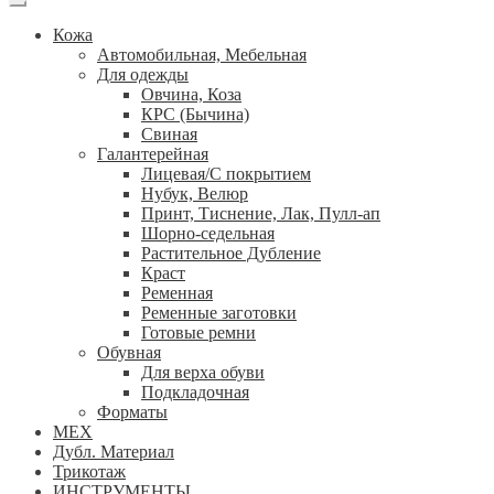
Кожа
Автомобильная, Мебельная
Для одежды
Овчина, Коза
КРС (Бычина)
Свиная
Галантерейная
Лицевая/С покрытием
Нубук, Велюр
Принт, Тиснение, Лак, Пулл-ап
Шорно-седельная
Растительное Дубление
Краст
Ременная
Ременные заготовки
Готовые ремни
Обувная
Для верха обуви
Подкладочная
Форматы
МЕХ
Дубл. Материал
Трикотаж
ИНСТРУМЕНТЫ