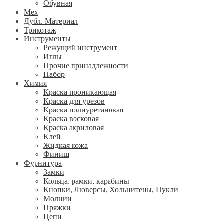
Обувная
Мех
Дубл. Материал
Трикотаж
Инструменты
Режущий инструмент
Иглы
Прочие принадлежности
Набор
Химия
Краска проникающая
Краска для урезов
Краска полиуретановая
Краска восковая
Краска акриловая
Клей
Жидкая кожа
Финиш
Фурнитура
Замки
Кольца, рамки, карабины
Кнопки, Люверсы, Хольнитены, Пукли
Молнии
Пряжки
Цепи