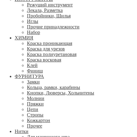
Режущий инструмент
Лекала, Разметка
Пробойники, Шилья
Иглы
Прочие принадлежности
Набор
ХИМИЯ
Краска проникающая
Краска для урезов
Краска полиуретановая
Краска восковая
Клей
Финиш
ФУРНИТУРА
Замки
Кольца, рамки, карабины
Кнопки, Люверсы, Хольнитены
Молнии
Пряжки
Цепи
Стропы
Кожкартон
Прочее
Нитки
Для машинного шва