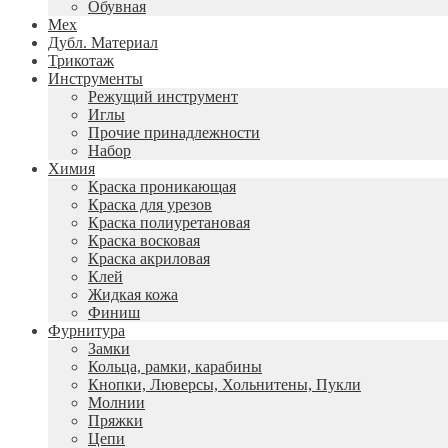
Обувная
Мех
Дубл. Материал
Трикотаж
Инструменты
Режущий инструмент
Иглы
Прочие принадлежности
Набор
Химия
Краска проникающая
Краска для урезов
Краска полиуретановая
Краска восковая
Краска акриловая
Клей
Жидкая кожа
Финиш
Фурнитура
Замки
Кольца, рамки, карабины
Кнопки, Люверсы, Хольнитены, Пукли
Молнии
Пряжки
Цепи