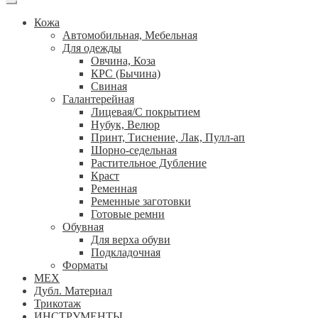
Кожа
Автомобильная, Мебельная
Для одежды
Овчина, Коза
КРС (Бычина)
Свиная
Галантерейная
Лицевая/С покрытием
Нубук, Велюр
Принт, Тиснение, Лак, Пулл-ап
Шорно-седельная
Растительное Дубление
Краст
Ременная
Ременные заготовки
Готовые ремни
Обувная
Для верха обуви
Подкладочная
Форматы
МЕХ
Дубл. Материал
Трикотаж
ИНСТРУМЕНТЫ