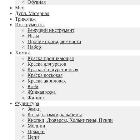
Обувная
Мех
Дубл. Материал
Трикотаж
Инструменты
Режущий инструмент
Иглы
Прочие принадлежности
Набор
Химия
Краска проникающая
Краска для урезов
Краска полиуретановая
Краска восковая
Краска акриловая
Клей
Жидкая кожа
Финиш
Фурнитура
Замки
Кольца, рамки, карабины
Кнопки, Люверсы, Хольнитены, Пукли
Молнии
Пряжки
Цепи