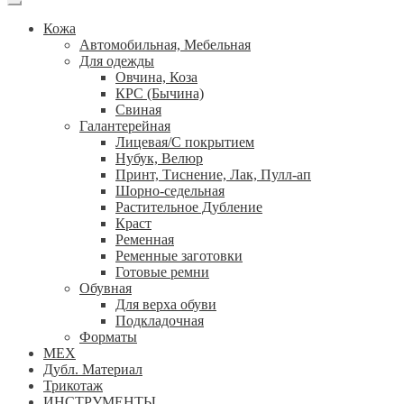
Кожа
Автомобильная, Мебельная
Для одежды
Овчина, Коза
КРС (Бычина)
Свиная
Галантерейная
Лицевая/С покрытием
Нубук, Велюр
Принт, Тиснение, Лак, Пулл-ап
Шорно-седельная
Растительное Дубление
Краст
Ременная
Ременные заготовки
Готовые ремни
Обувная
Для верха обуви
Подкладочная
Форматы
МЕХ
Дубл. Материал
Трикотаж
ИНСТРУМЕНТЫ