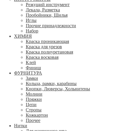
Режущий инструмент
Лекала, Разметка
Пробойники, Шилья
Иглы
Прочие принадлежности
Набор
ХИМИЯ
Краска проникающая
Краска для урезов
Краска полиуретановая
Краска восковая
Клей
Финиш
ФУРНИТУРА
Замки
Кольца, рамки, карабины
Кнопки, Люверсы, Хольнитены
Молнии
Пряжки
Цепи
Стропы
Кожкартон
Прочее
Нитки
Для машинного шва