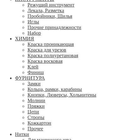
Режущий инструмент
Лекала, Разметка
Пробойники, Шилья
Иглы
Прочие принадлежности
Набор
ХИМИЯ
Краска проникающая
Краска для урезов
Краска полиуретановая
Краска восковая
Клей
Финиш
ФУРНИТУРА
Замки
Кольца, рамки, карабины
Кнопки, Люверсы, Хольнитены
Молнии
Пряжки
Цепи
Стропы
Кожкартон
Прочее
Нитки
Для машинного шва