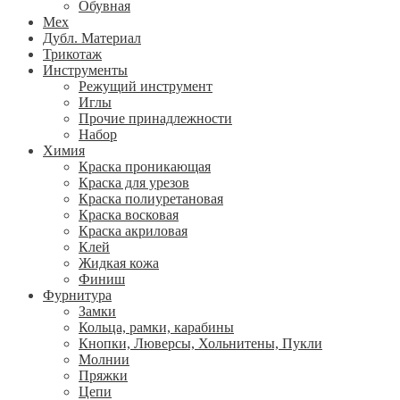
Обувная
Мех
Дубл. Материал
Трикотаж
Инструменты
Режущий инструмент
Иглы
Прочие принадлежности
Набор
Химия
Краска проникающая
Краска для урезов
Краска полиуретановая
Краска восковая
Краска акриловая
Клей
Жидкая кожа
Финиш
Фурнитура
Замки
Кольца, рамки, карабины
Кнопки, Люверсы, Хольнитены, Пукли
Молнии
Пряжки
Цепи