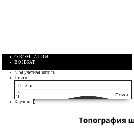
ПАСТА ГОИ
Артикул: 1869
Объем: 40 гр
Цвет: Зеленый
/ шт.
200.00
₽
В корзину
О КОМПАНИИ
ВОЗВРАТ
Моя учётная запись
Поиск
Поиск
Корзина
0
по
сайту