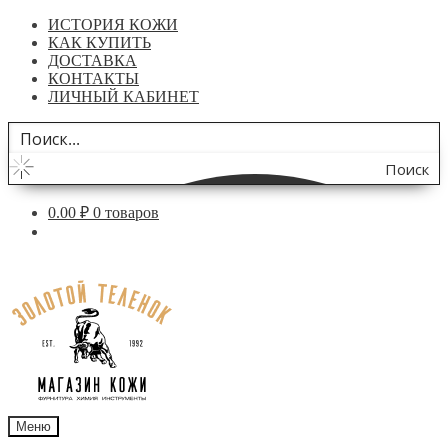
ИСТОРИЯ КОЖИ
КАК КУПИТЬ
ДОСТАВКА
КОНТАКТЫ
ЛИЧНЫЙ КАБИНЕТ
Поиск
по
0.00
₽
0 товаров
сайту
Перейти
Перейти
к
к
навигации
содержимому
Меню