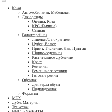
Кожа
Автомобильная, Мебельная
Для одежды
Овчина, Коза
КРС (Бычина)
Свиная
Галантерейная
Лицевая/С покрытием
Нубук, Велюр
Принт, Тиснение, Лак, Пулл-ап
Шорно-седельная
Растительное Дубление
Краст
Ременная
Ременные заготовки
Готовые ремни
Обувная
Для верха обуви
Подкладочная
Форматы
МЕХ
Дубл. Материал
Трикотаж
ИНСТРУМЕНТЫ