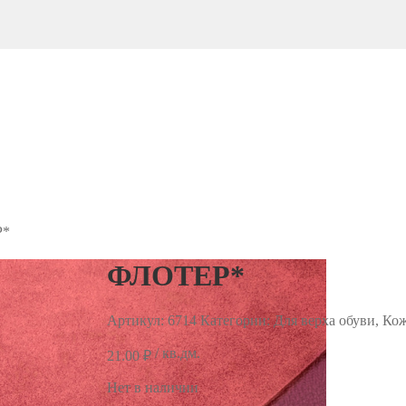
Р*
ФЛОТЕР*
Артикул:
6714
Категории: Для верха обуви, Ко
/ кв.дм.
21.00
₽
Нет в наличии