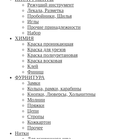
Режущий инструмент
Лекала, Разметка
Пробойники, Шилья
Иглы
Прочие принадлежности
Набор
ХИМИЯ
Краска проникающая
Краска для урезов
Краска полиуретановая
Краска восковая
Клей
Финиш
ФУРНИТУРА
Замки
Кольца, рамки, карабины
Кнопки, Люверсы, Хольнитены
Молнии
Пряжки
Цепи
Стропы
Кожкартон
Прочее
Нитки
Для машинного шва