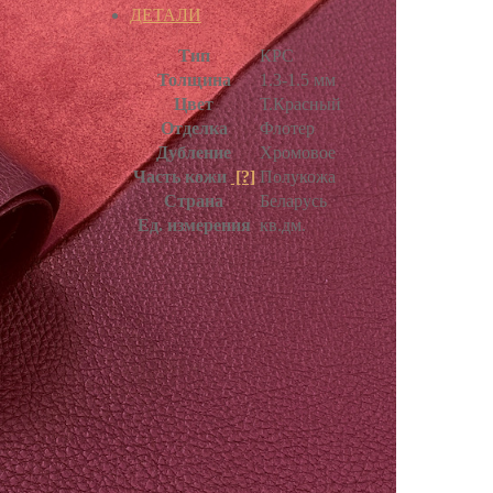
ДЕТАЛИ
Тип
КРС
Толщина
1.3-1.5 мм
Цвет
Т.Красный
Отделка
Флотер
Дубление
Хромовое
Часть кожи
[?]
Полукожа
Страна
Беларусь
Ед. измерения
кв.дм.