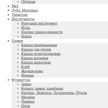
Обувная
Мех
Дубл. Материал
Трикотаж
Инструменты
Режущий инструмент
Иглы
Прочие принадлежности
Набор
Химия
Краска проникающая
Краска для урезов
Краска полиуретановая
Краска восковая
Краска акриловая
Клей
Жидкая кожа
Финиш
Фурнитура
Замки
Кольца, рамки, карабины
Кнопки, Люверсы, Хольнитены, Пукли
Молнии
Пряжки
Цепи