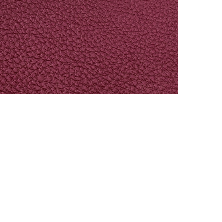
ВОСК COLUMBUS
Для обработки уреза
Артикул: 1448
Объем: 25 гр
Материал / Состав: Тугоплавкий воск, ка
Цвет: Коричневый
Страна: Япония
/ шт.
500.00
₽
В корзину