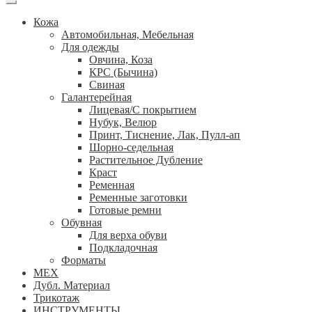
Кожа
Автомобильная, Мебельная
Для одежды
Овчина, Коза
КРС (Бычина)
Свиная
Галантерейная
Лицевая/С покрытием
Нубук, Велюр
Принт, Тиснение, Лак, Пулл-ап
Шорно-седельная
Растительное Дубление
Краст
Ременная
Ременные заготовки
Готовые ремни
Обувная
Для верха обуви
Подкладочная
Форматы
МЕХ
Дубл. Материал
Трикотаж
ИНСТРУМЕНТЫ