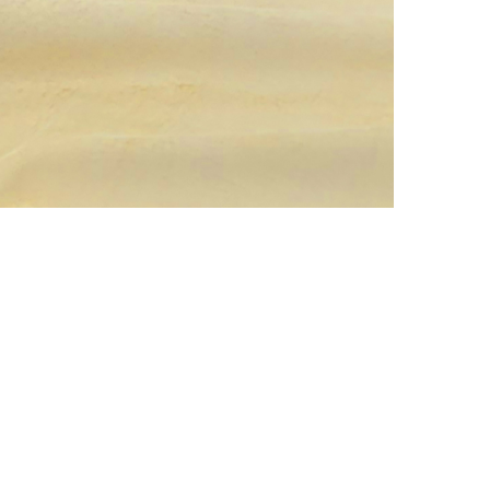
АППРЕТУРА ДЛЯ КОЖИ
ELIXIR
Артикул: 453
Объем: 1 литр
Материал / Состав: Вода, воск, масла
Цвет: Нейтральный
Бренд: "KENDA FARBEN"
Страна: Италия
/ бут.
2000.00
₽
В корзину