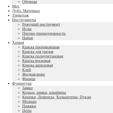
Обувная
Мех
Дубл. Материал
Трикотаж
Инструменты
Режущий инструмент
Иглы
Прочие принадлежности
Набор
Химия
Краска проникающая
Краска для урезов
Краска полиуретановая
Краска восковая
Краска акриловая
Клей
Жидкая кожа
Финиш
Фурнитура
Замки
Кольца, рамки, карабины
Кнопки, Люверсы, Хольнитены, Пукли
Молнии
Пряжки
Цепи