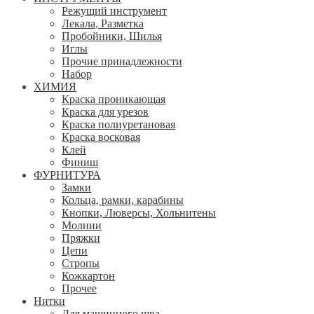
Режущий инструмент
Лекала, Разметка
Пробойники, Шилья
Иглы
Прочие принадлежности
Набор
ХИМИЯ
Краска проникающая
Краска для урезов
Краска полиуретановая
Краска восковая
Клей
Финиш
ФУРНИТУРА
Замки
Кольца, рамки, карабины
Кнопки, Люверсы, Хольнитены
Молнии
Пряжки
Цепи
Стропы
Кожкартон
Прочее
Нитки
Для машинного шва