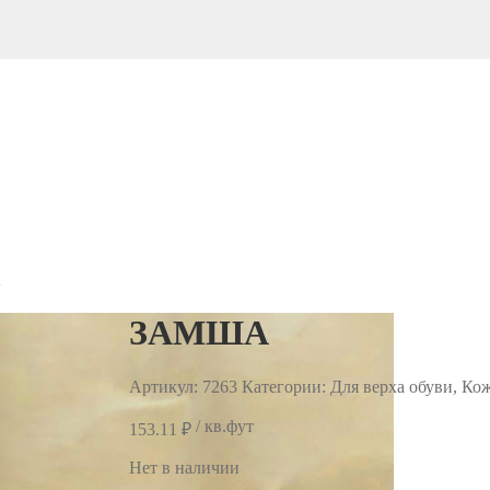
А
ЗАМША
Артикул:
7263
Категории: Для верха обуви, Ко
/ кв.фут
153.11
₽
Нет в наличии