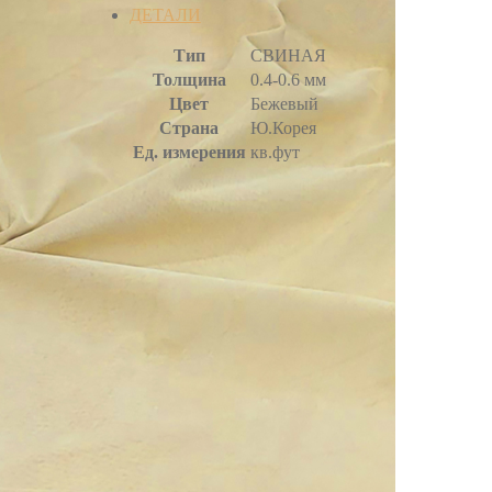
ДЕТАЛИ
Тип
СВИНАЯ
Толщина
0.4-0.6 мм
Цвет
Бежевый
Страна
Ю.Корея
Ед. измерения
кв.фут