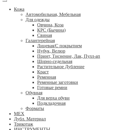
Кожа
Автомобильная, Мебельная
Для одежды
Овчина, Коза
КРС (Бычина)
Свиная
Галантерейная
Лицевая/С покрытием
Нубук, Велюр
Принт, Тиснение, Лак, Пулл-ап
Шорно-седельная
Растительное Дубление
Краст
Ременная
Ременные заготовки
Готовые ремни
Обувная
Для верха обуви
Подкладочная
Форматы
МЕХ
Дубл. Материал
Трикотаж
ИНСТРУМЕНТЫ