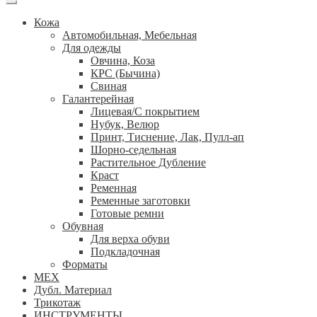
Кожа
Автомобильная, Мебельная
Для одежды
Овчина, Коза
КРС (Бычина)
Свиная
Галантерейная
Лицевая/С покрытием
Нубук, Велюр
Принт, Тиснение, Лак, Пулл-ап
Шорно-седельная
Растительное Дубление
Краст
Ременная
Ременные заготовки
Готовые ремни
Обувная
Для верха обуви
Подкладочная
Форматы
МЕХ
Дубл. Материал
Трикотаж
ИНСТРУМЕНТЫ