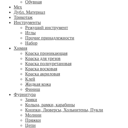
Обувная
Мех
Дубл. Материал
Трикотаж
Инструменты
Режущий инструмент
Иглы
Прочие принадлежности
Набор
Химия
Краска проникающая
Краска для урезов
Краска полиуретановая
Краска восковая
Краска акриловая
Клей
Жидкая кожа
Финиш
Фурнитура
Замки
Кольца, рамки, карабины
Кнопки, Люверсы, Хольнитены, Пукли
Молнии
Пряжки
Цепи