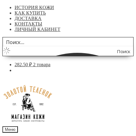
ИСТОРИЯ КОЖИ
КАК КУПИТЬ
ДОСТАВКА
КОНТАКТЫ
ЛИЧНЫЙ КАБИНЕТ
Поиск
по
282.50
₽
2 товара
сайту
Перейти
Перейти
к
к
навигации
содержимому
Меню