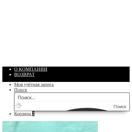
ПАСТА ГОИ
Артикул: 1869
Объем: 40 гр
Цвет: Зеленый
/ шт.
200.00
₽
В корзину
О КОМПАНИИ
ВОЗВРАТ
Моя учётная запись
Поиск
Поиск
Корзина
2
по
сайту