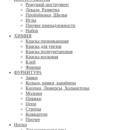
Режущий инструмент
Лекала, Разметка
Пробойники, Шилья
Иглы
Прочие принадлежности
Набор
ХИМИЯ
Краска проникающая
Краска для урезов
Краска полиуретановая
Краска восковая
Клей
Финиш
ФУРНИТУРА
Замки
Кольца, рамки, карабины
Кнопки, Люверсы, Хольнитены
Молнии
Пряжки
Цепи
Стропы
Кожкартон
Прочее
Нитки
Для машинного шва