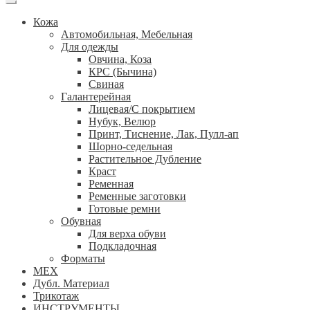
Кожа
Автомобильная, Мебельная
Для одежды
Овчина, Коза
КРС (Бычина)
Свиная
Галантерейная
Лицевая/С покрытием
Нубук, Велюр
Принт, Тиснение, Лак, Пулл-ап
Шорно-седельная
Растительное Дубление
Краст
Ременная
Ременные заготовки
Готовые ремни
Обувная
Для верха обуви
Подкладочная
Форматы
МЕХ
Дубл. Материал
Трикотаж
ИНСТРУМЕНТЫ