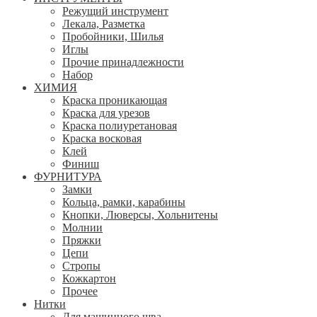
Режущий инструмент
Лекала, Разметка
Пробойники, Шилья
Иглы
Прочие принадлежности
Набор
ХИМИЯ
Краска проникающая
Краска для урезов
Краска полиуретановая
Краска восковая
Клей
Финиш
ФУРНИТУРА
Замки
Кольца, рамки, карабины
Кнопки, Люверсы, Хольнитены
Молнии
Пряжки
Цепи
Стропы
Кожкартон
Прочее
Нитки
Для машинного шва