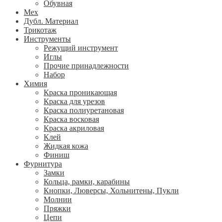
Обувная
Мех
Дубл. Материал
Трикотаж
Инструменты
Режущий инструмент
Иглы
Прочие принадлежности
Набор
Химия
Краска проникающая
Краска для урезов
Краска полиуретановая
Краска восковая
Краска акриловая
Клей
Жидкая кожа
Финиш
Фурнитура
Замки
Кольца, рамки, карабины
Кнопки, Люверсы, Хольнитены, Пукли
Молнии
Пряжки
Цепи