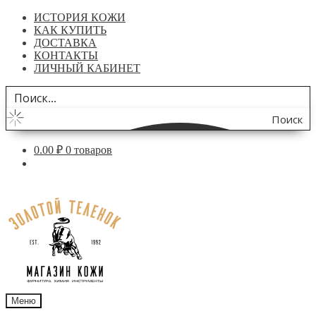
ИСТОРИЯ КОЖИ
КАК КУПИТЬ
ДОСТАВКА
КОНТАКТЫ
ЛИЧНЫЙ КАБИНЕТ
Поиск
по
0.00
₽
0 товаров
сайту
Перейти
Перейти
к
к
навигации
содержимому
Меню