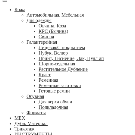
Кожа
Автомобильная, Мебельная
Для одежды
Овчина, Коза
КРС (Бычина)
Свиная
Галантерейная
Лицевая/С покрытием
Нубук, Велюр
Принт, Тиснение, Лак, Пулл-ап
Шорно-седельная
Растительное Дубление
Краст
Ременная
Ременные заготовки
Готовые ремни
Обувная
Для верха обуви
Подкладочная
Форматы
МЕХ
Дубл. Материал
Трикотаж
ИНСТРУМЕНТЫ