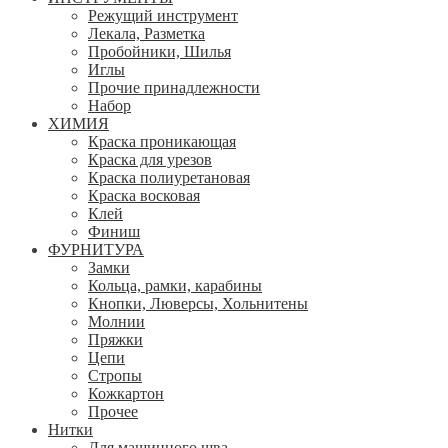
Режущий инструмент
Лекала, Разметка
Пробойники, Шилья
Иглы
Прочие принадлежности
Набор
ХИМИЯ
Краска проникающая
Краска для урезов
Краска полиуретановая
Краска восковая
Клей
Финиш
ФУРНИТУРА
Замки
Кольца, рамки, карабины
Кнопки, Люверсы, Хольнитены
Молнии
Пряжки
Цепи
Стропы
Кожкартон
Прочее
Нитки
Для машинного шва