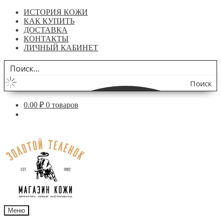
ИСТОРИЯ КОЖИ
КАК КУПИТЬ
ДОСТАВКА
КОНТАКТЫ
ЛИЧНЫЙ КАБИНЕТ
Поиск
по
0.00
₽
0 товаров
сайту
Перейти
Перейти
к
к
навигации
содержимому
Меню