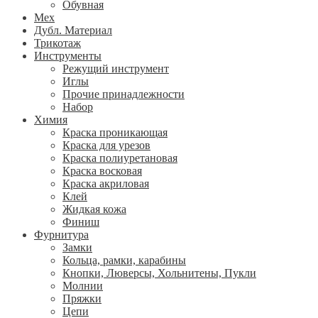
Обувная
Мех
Дубл. Материал
Трикотаж
Инструменты
Режущий инструмент
Иглы
Прочие принадлежности
Набор
Химия
Краска проникающая
Краска для урезов
Краска полиуретановая
Краска восковая
Краска акриловая
Клей
Жидкая кожа
Финиш
Фурнитура
Замки
Кольца, рамки, карабины
Кнопки, Люверсы, Хольнитены, Пукли
Молнии
Пряжки
Цепи