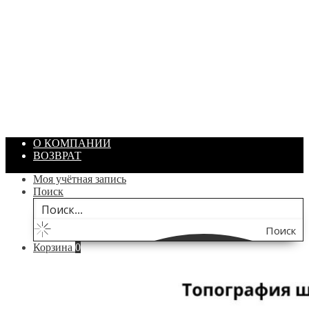
ПАСТА ГОИ
Артикул: 1869
Объем: 40 гр
Цвет: Зеленый
/ шт.
200.00
₽
В корзину
О КОМПАНИИ
ВОЗВРАТ
Моя учётная запись
Поиск
Поиск
Корзина
0
по
сайту